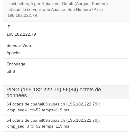
Il est hébergé par Rubas.net Gmbh (Aargau, Kunten,)
utilisant le serveur web Apache. Son Numéro IP est
Do you
OK
195.182.222.79.
own this
website?
IP:
195.182.222.79
Serveur Web:
Apache
Encodage:
utf-8
PING (195.182.222.79) 56(84) octets de
données.
64 octets de cpanel09.rubas.ch (195.182.222.79):
icmp_seq=1 ttl=52 temps=119 ms
64 octets de cpanel09.rubas.ch (195.182.222.79):
icmp_seq=3 ttl=52 temps=119 ms