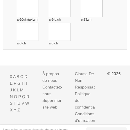
a-10citytaxi.ch
a-2-b.ch
a-23.ch
a-3.ch
a-5.ch
À propos
Clause De
© 2026
0
A
B
C
D
de nous
Non-
E
F
G
H
I
Contactez-
Responsabilite
J
K
L
M
nous
Politique
N
O
P
Q
R
Supprimer
de
S
T
U
V
W
site web
confidentialité
X
Y
Z
Conditions
d'utilisation
Impressum
Nous utilisons des cookies afin de vous offrir une