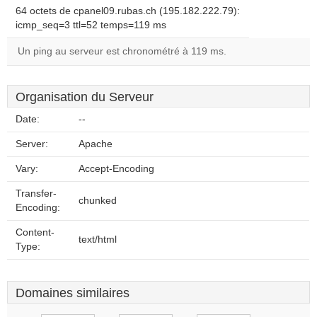
64 octets de cpanel09.rubas.ch (195.182.222.79):
icmp_seq=3 ttl=52 temps=119 ms
Un ping au serveur est chronométré à 119 ms.
Organisation du Serveur
Date:
--
Server:
Apache
Vary:
Accept-Encoding
Transfer-
chunked
Encoding:
Content-
text/html
Type:
Domaines similaires