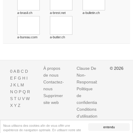
a-brasil.ch
a-brest.net
a-bulletin.ch
a-bureau.com
a-butler.ch
À propos
Clause De
© 2026
0
A
B
C
D
de nous
Non-
E
F
G
H
I
Contactez-
Responsabilite
J
K
L
M
nous
Politique
N
O
P
Q
R
Supprimer
de
S
T
U
V
W
site web
confidentialité
X
Y
Z
Conditions
d'utilisation
Impressum
Nous utilisons des cookies afin de vous offrir une
entendu
expérience de navigation optimale. En utilisant notre site