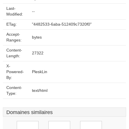
Last-
--
Modified:
ETag:
"4482533-6aba-512409c7320f0"
Accept-
bytes
Ranges:
Content-
27322
Length:
X-
Powered-
PleskLin
By:
Content-
text/html
Type:
Domaines similaires