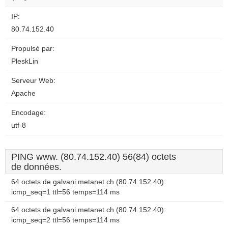
website?
IP:
80.74.152.40
Propulsé par:
PleskLin
Serveur Web:
Apache
Encodage:
utf-8
PING www. (80.74.152.40) 56(84) octets
de données.
64 octets de galvani.metanet.ch (80.74.152.40):
icmp_seq=1 ttl=56 temps=114 ms
64 octets de galvani.metanet.ch (80.74.152.40):
icmp_seq=2 ttl=56 temps=114 ms