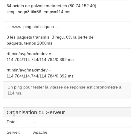
64 octets de galvani.metanet.ch (80.74.152.40):
icmp_seq=3 ttl=56 temps=114 ms
--- www. ping statistiques ---
3 les paquets transmis, 3 reçu, 0% la perte de
paquets, temps 2000ms
rtt min/avg/max/mdev =
114.704/114.744/114.784/0.392 ms
rtt min/avg/max/mdev =
114.704/114.744/114.784/0.392 ms
Un ping pour tester la vitesse de réponse est chronométré à
114 ms.
Organisation du Serveur
Date:
--
Server:
Apache