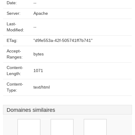
Date:
--
Server:
Apache
Last-
--
Modified:
ETag:
"d9fe553a-42f-505741ff7b741"
Accept-
bytes
Ranges:
Content-
1071
Length:
Content-
text/html
Type:
Domaines similaires