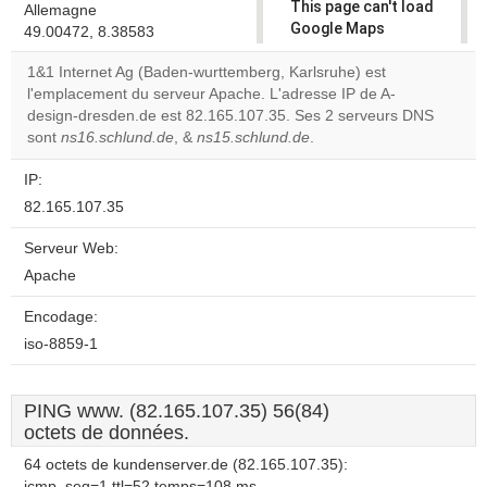
This page can't load
Allemagne
Google Maps
49.00472, 8.38583
correctly.
1&1 Internet Ag (Baden-wurttemberg, Karlsruhe) est
l'emplacement du serveur Apache. L'adresse IP de A-
Do you
OK
design-dresden.de est 82.165.107.35. Ses 2 serveurs DNS
own this
website?
sont
ns16.schlund.de
, &
ns15.schlund.de
.
IP:
82.165.107.35
Serveur Web:
Apache
Encodage:
iso-8859-1
PING www. (82.165.107.35) 56(84)
octets de données.
64 octets de kundenserver.de (82.165.107.35):
icmp_seq=1 ttl=52 temps=108 ms