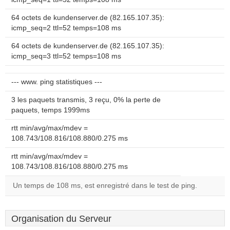
64 octets de kundenserver.de (82.165.107.35):
icmp_seq=2 ttl=52 temps=108 ms
64 octets de kundenserver.de (82.165.107.35):
icmp_seq=3 ttl=52 temps=108 ms
--- www. ping statistiques ---
3 les paquets transmis, 3 reçu, 0% la perte de
paquets, temps 1999ms
rtt min/avg/max/mdev =
108.743/108.816/108.880/0.275 ms
rtt min/avg/max/mdev =
108.743/108.816/108.880/0.275 ms
Un temps de 108 ms, est enregistré dans le test de ping.
Organisation du Serveur