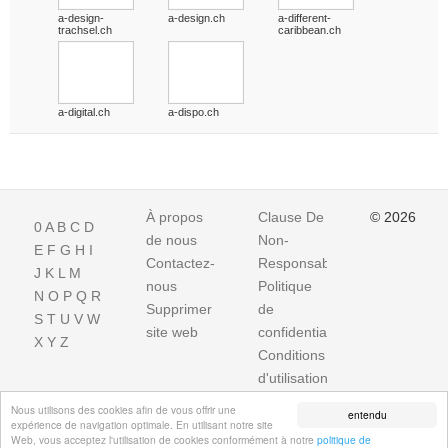
a-design-
a-design.ch
a-different-
trachsel.ch
caribbean.ch
a-digital.ch
a-dispo.ch
À propos
Clause De
© 2026
0
A
B
C
D
de nous
Non-
E
F
G
H
I
Contactez-
Responsabilite
J
K
L
M
nous
Politique
N
O
P
Q
R
Supprimer
de
S
T
U
V
W
site web
confidentialité
X
Y
Z
Conditions
d'utilisation
Impressum
Nous utilisons des cookies afin de vous offrir une
entendu
expérience de navigation optimale. En utilisant notre site
Web, vous acceptez l'utilisation de cookies conformément à notre
politique de