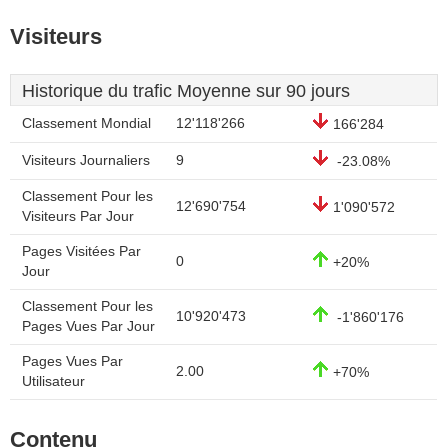
Visiteurs
Historique du trafic Moyenne sur 90 jours
Classement Mondial
12'118'266
166'284
Visiteurs Journaliers
9
-23.08%
Classement Pour les
12'690'754
1'090'572
Visiteurs Par Jour
Pages Visitées Par
0
+20%
Jour
Classement Pour les
10'920'473
-1'860'176
Pages Vues Par Jour
Pages Vues Par
2.00
+70%
Utilisateur
Contenu