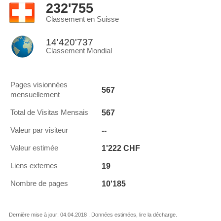
232'755
Classement en Suisse
14'420'737
Classement Mondial
Pages visionnées
567
mensuellement
567
Total de Visitas Mensais
--
Valeur par visiteur
1'222 CHF
Valeur estimée
19
Liens externes
10'185
Nombre de pages
Dernière mise à jour: 04.04.2018 . Données estimées, lire la décharge.