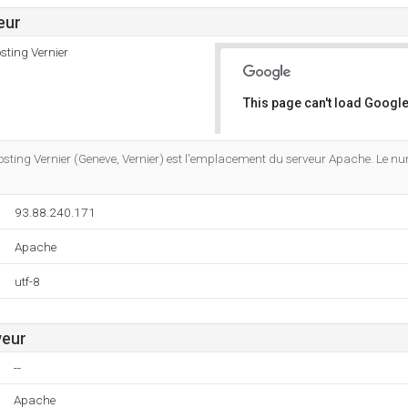
eur
sting Vernier
This page can't load Google
Do you own this website?
sting Vernier (Geneve, Vernier) est l'emplacement du serveur Apache. Le nu
93.88.240.171
Apache
utf-8
veur
--
Apache