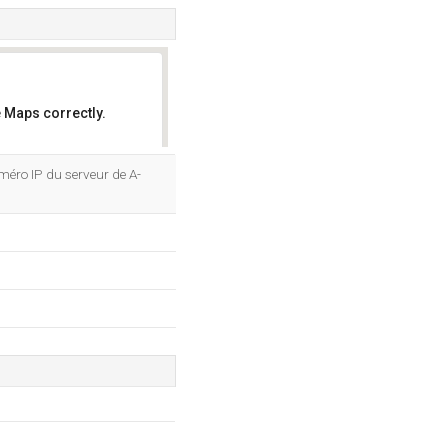
 Maps correctly.
OK
méro IP du serveur de A-