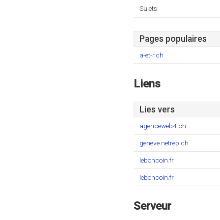
Sujets:
Pages populaires
a-et-r.ch
Liens
Lies vers
agenceweb4.ch
geneve.netrep.ch
leboncoin.fr
leboncoin.fr
Serveur