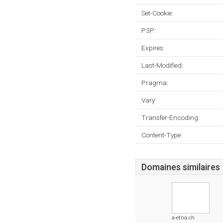
Set-Cookie:
P3P:
Expires:
Last-Modified:
Pragma:
Vary:
Transfer-Encoding:
Content-Type:
Domaines similaires
a-etna.ch