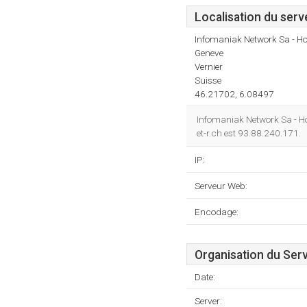
Localisation du serv
Infomaniak Network Sa - Ho
Geneve
Vernier
Suisse
46.21702, 6.08497
Infomaniak Network Sa - Ho
et-r.ch est 93.88.240.171.
IP:
Serveur Web:
Encodage:
Organisation du Ser
Date:
Server: