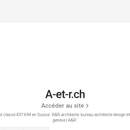
A-et-r.ch
Accéder au site
est classé 431'694 en Suisse.
'A&R architecte: bureau architecte design int
genève | A&R.'