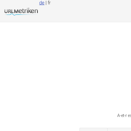
de
| fr
A-et-r 