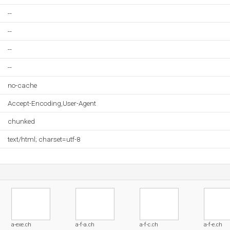
--
--
--
--
no-cache
Accept-Encoding,User-Agent
chunked
text/html; charset=utf-8
a-exe.ch
a-f-a.ch
a-f-c.ch
a-f-e.ch