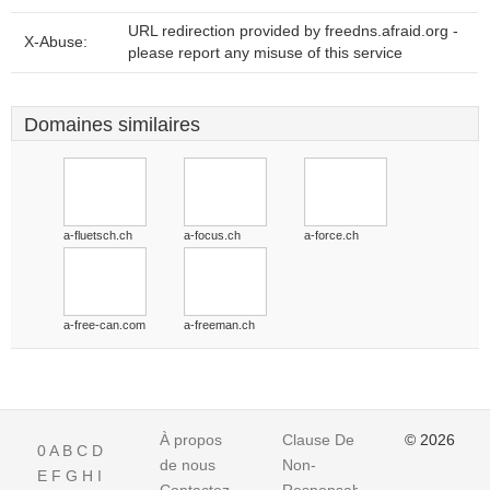
URL redirection provided by freedns.afraid.org -
X-Abuse:
please report any misuse of this service
Domaines similaires
a-fluetsch.ch
a-focus.ch
a-force.ch
a-free-can.com
a-freeman.ch
À propos
Clause De
© 2026
0
A
B
C
D
de nous
Non-
E
F
G
H
I