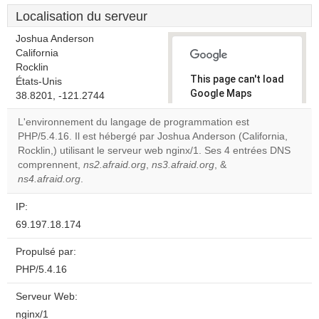
Localisation du serveur
Joshua Anderson
California
Rocklin
This page can't load
États-Unis
Google Maps
38.8201, -121.2744
correctly.
L'environnement du langage de programmation est
PHP/5.4.16. Il est hébergé par Joshua Anderson (California,
Do you
OK
Rocklin,) utilisant le serveur web nginx/1. Ses 4 entrées DNS
own this
website?
comprennent,
ns2.afraid.org
,
ns3.afraid.org
, &
ns4.afraid.org
.
IP:
69.197.18.174
Propulsé par:
PHP/5.4.16
Serveur Web:
nginx/1