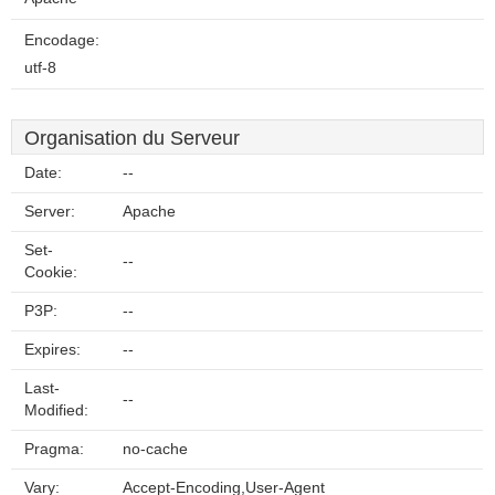
Encodage:
utf-8
Organisation du Serveur
Date:
--
Server:
Apache
Set-
--
Cookie:
P3P:
--
Expires:
--
Last-
--
Modified:
Pragma:
no-cache
Vary:
Accept-Encoding,User-Agent