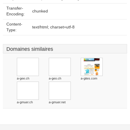
Transfer-
chunked
Encoding:
Content-
text/html; charset=utf-8
Type:
Domaines similaires
a-gee.ch
a-geo.ch
a-gites.com
a-gmuer.ch
a-gmuer.net