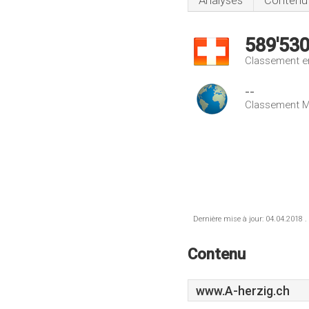
Analyses
Contenu
589'53
Classement e
--
Classement M
Dernière mise à jour: 04.04.2018 .
Contenu
www.A-herzig.ch