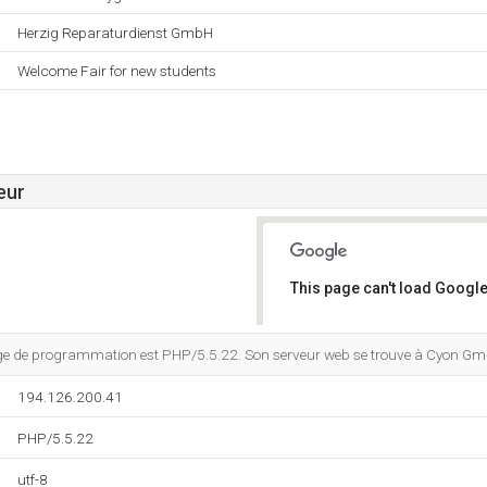
Herzig Reparaturdienst GmbH
Welcome Fair for new students
eur
This page can't load Google
Do you own this website?
e de programmation est PHP/5.5.22. Son serveur web se trouve à Cyon Gmbh
194.126.200.41
PHP/5.5.22
utf-8