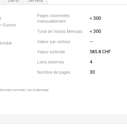
Liens
Serveur
Pages visionnées
0
< 300
mensuellement
n Suisse
< 300
Total de Visitas Mensais
--
Valeur par visiteur
ondial
585.8 CHF
Valeur estimée
4
Liens externes
30
Nombre de pages
 Données estimées, lire la décharge.