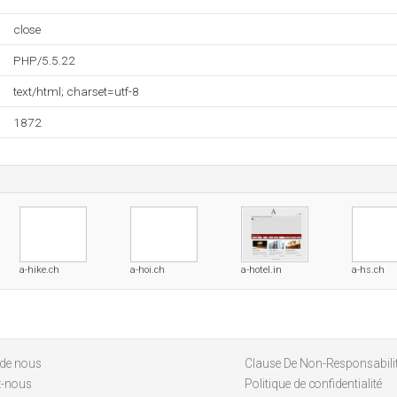
close
PHP/5.5.22
text/html; charset=utf-8
1872
a-hike.ch
a-hoi.ch
a-hotel.in
a-hs.ch
 de nous
Clause De Non-Responsabili
z-nous
Politique de confidentialité