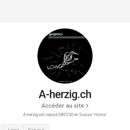
A-herzig.ch
Accéder au site
A-herzig est classé 589'530 en Suisse.
'Home.'