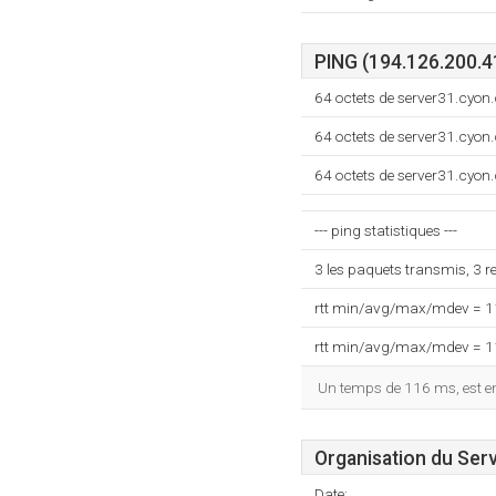
PING (194.126.200.4
64 octets de server31.cyo
64 octets de server31.cyo
64 octets de server31.cyo
--- ping statistiques ---
3 les paquets transmis, 3 
rtt min/avg/max/mdev = 
rtt min/avg/max/mdev = 
Un temps de 116 ms, est enr
Organisation du Ser
Date: