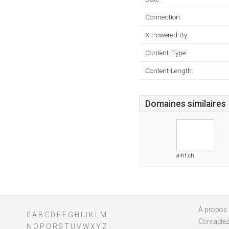
Connection:
X-Powered-By:
Content-Type:
Content-Length:
Domaines similaires
a-hf.ch
À propos
0
A
B
C
D
E
F
G
H
I
J
K
L
M
Contacte
N
O
P
Q
R
S
T
U
V
W
X
Y
Z