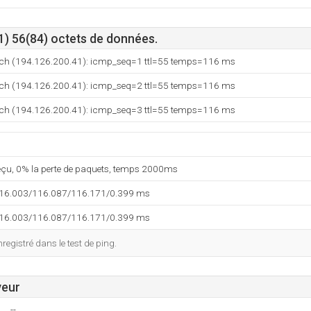
1) 56(84) octets de données.
n.ch (194.126.200.41): icmp_seq=1 ttl=55 temps=116 ms
n.ch (194.126.200.41): icmp_seq=2 ttl=55 temps=116 ms
n.ch (194.126.200.41): icmp_seq=3 ttl=55 temps=116 ms
reçu, 0% la perte de paquets, temps 2000ms
116.003/116.087/116.171/0.399 ms
116.003/116.087/116.171/0.399 ms
egistré dans le test de ping.
veur
--