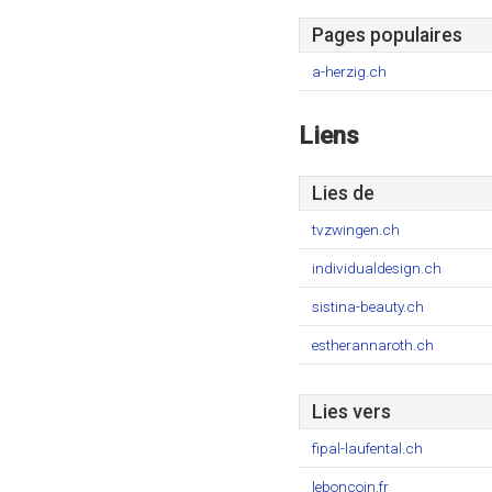
Pages populaires
a-herzig.ch
Liens
Lies de
tvzwingen.ch
individualdesign.ch
sistina-beauty.ch
estherannaroth.ch
Lies vers
fipal-laufental.ch
leboncoin.fr