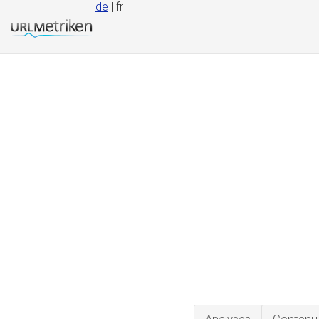
de
| fr