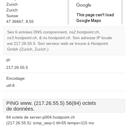
Zurich
Zurich
This page can't load
Suisse
Google Maps
47.36667, 8.55
correctly.
Ses 6 entrées DNS comprennent,
ns2.hostpoint.ch
,
ns3.hostpoint.ch
, &
ns.hostpoint.ch
. Son adresse IP locale
Do you
OK
est 217.26.55.5. Son serveur web se trouve à Hostpoint
own this
website?
Gmbh (Zurich, Zurich.)
IP:
217.26.55.5
Encodage:
utf-8
PING www. (217.26.55.5) 56(84) octets
de données.
64 octets de server-p004.hostpoint.ch
(217.26.55.5): icmp_seq=1 ttl=55 temps=115 ms