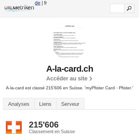
de
| fr
A-la-card.ch
Accéder au site
A-la-card est classé 215'606 en Suisse.
'myPfister Card · Pfister.'
Analyses
Liens
Serveur
215'606
Classement en Suisse