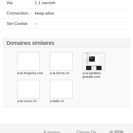
Via:
1.1 varnish
Connection:
keep-alive
Set-Cookie:
--
Domaines similaires
a-la-fengshui.com
a-la-ferme.ch
a-la-partition-
gratuite.com
a-la-russe.ch
a-ladin.ch
À propos
Clause De
© 2026