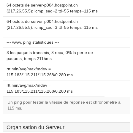
64 octets de server-p004.hostpoint.ch
(217.26.55.5): icmp_seq=2 ttl=55 temps=115 ms
64 octets de server-p004.hostpoint.ch
(217.26.55.5): icmp_seq=3 ttl=55 temps=115 ms
--- www. ping statistiques ---
3 les paquets transmis, 3 reçu, 0% la perte de
paquets, temps 2115ms
rtt min/avg/max/mdev =
115.183/115.211/115.268/0.280 ms
rtt min/avg/max/mdev =
115.183/115.211/115.268/0.280 ms
Un ping pour tester la vitesse de réponse est chronométré à
115 ms.
Organisation du Serveur