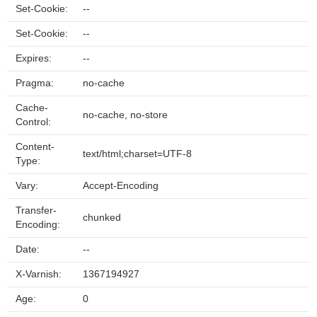
Set-Cookie:
--
Set-Cookie:
--
Expires:
--
Pragma:
no-cache
Cache-
no-cache, no-store
Control:
Content-
text/html;charset=UTF-8
Type:
Vary:
Accept-Encoding
Transfer-
chunked
Encoding:
Date:
--
X-Varnish:
1367194927
Age:
0