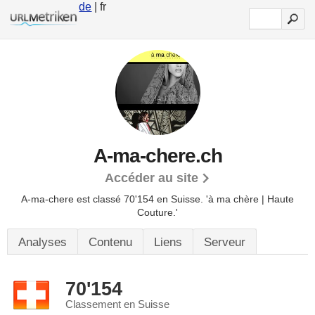
de
| fr
A-ma-chere.ch
Accéder au site
A-ma-chere est classé 70'154 en Suisse.
'à ma chère | Haute
Couture.'
Analyses
Contenu
Liens
Serveur
70'154
Classement en Suisse