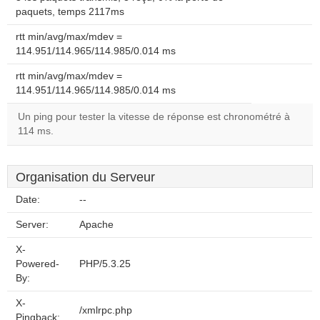
paquets, temps 2117ms
rtt min/avg/max/mdev =
114.951/114.965/114.985/0.014 ms
rtt min/avg/max/mdev =
114.951/114.965/114.985/0.014 ms
Un ping pour tester la vitesse de réponse est chronométré à
114 ms.
Organisation du Serveur
Date:
--
Server:
Apache
X-
Powered-
PHP/5.3.25
By:
X-
/xmlrpc.php
Pingback: