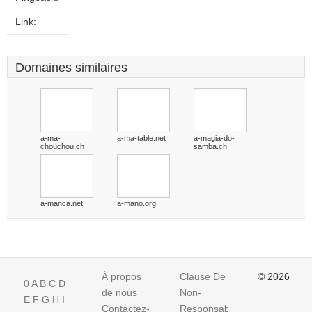
Link:
Domaines similaires
a-ma-
a-ma-table.net
a-magia-do-
chouchou.ch
samba.ch
a-manca.net
a-mano.org
À propos
Clause De
© 2026
0
A
B
C
D
de nous
Non-
E
F
G
H
I
Contactez-
Responsabilite