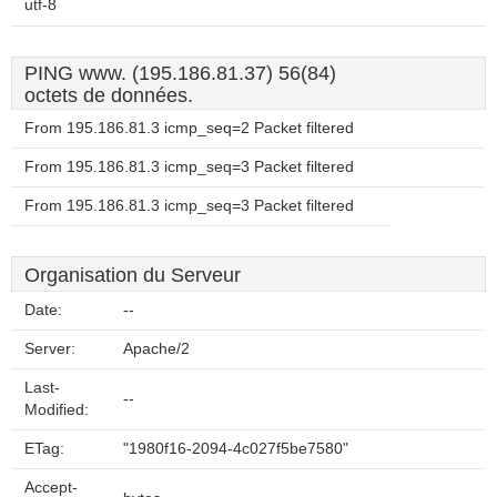
utf-8
PING www. (195.186.81.37) 56(84)
octets de données.
From 195.186.81.3 icmp_seq=2 Packet filtered
From 195.186.81.3 icmp_seq=3 Packet filtered
From 195.186.81.3 icmp_seq=3 Packet filtered
Organisation du Serveur
Date:
--
Server:
Apache/2
Last-
--
Modified:
ETag:
"1980f16-2094-4c027f5be7580"
Accept-