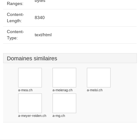
bytes
Ranges:
Content-
8340
Length:
Content-
text/html
Type:
Domaines similaires
a-mea.ch
a-meierag.ch
a-meisi.ch
a-meyer-reiden.ch
a-mg.ch