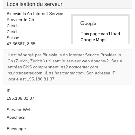
Localisation du serveur
Bluewin Is An Internet Service
Provider In Ch.
Zurich
Zurich
This page can't load
Suisse
Google Maps
47.36667, 8.55
correctly.
Il est hébergé par Bluewin Is An Internet Service Provider In
Do you
Ch (Zurich, Zurich,) utilisant le serveur web Apache/2. Ses 4
OK
own this
entrées DNS comprennent,
ns2.hostcenter.com
,
website?
ns.hostcenter.com
, &
ns.hostcenter.com
. Son adresse IP
locale est 195.186.81.37.
IP:
195.186.81.37
Serveur Web:
Apache/2
Encodage: