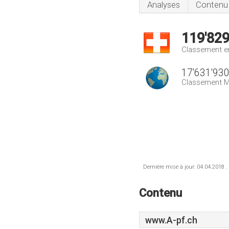
Analyses
Contenu
119'82
Classement e
17'631'93
Classement M
Dernière mise à jour: 04.04.2018 .
Contenu
www.A-pf.ch