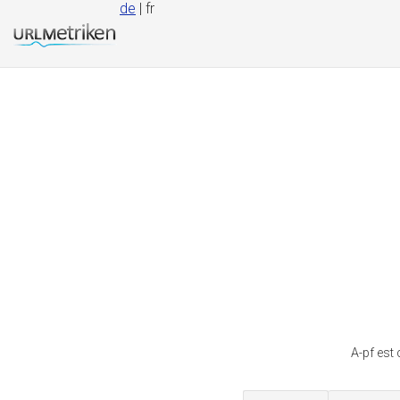
de
| fr
A-pf est