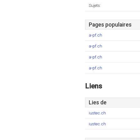
Sujets:
Pages populaires
a-pf.ch
a-pf.ch
a-pf.ch
a-pf.ch
Liens
Lies de
iustec.ch
iustec.ch