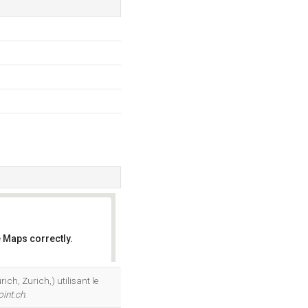
 Maps correctly.
OK
h, Zurich,) utilisant le
int.ch
.