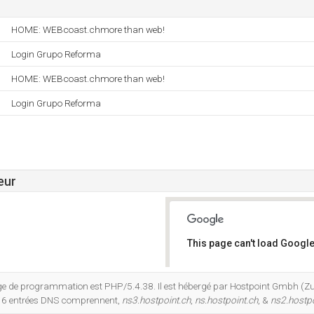
HOME: WEBcoast.chmore than web!
Login Grupo Reforma
HOME: WEBcoast.chmore than web!
Login Grupo Reforma
eur
This page can't load Google
Do you own this website?
 de programmation est PHP/5.4.38. Il est hébergé par Hostpoint Gmbh (Zuric
s 6 entrées DNS comprennent,
ns3.hostpoint.ch
,
ns.hostpoint.ch
, &
ns2.hostpo