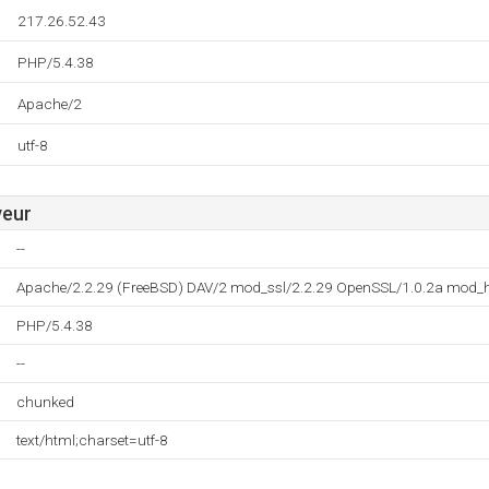
217.26.52.43
PHP/5.4.38
Apache/2
utf-8
veur
--
Apache/2.2.29 (FreeBSD) DAV/2 mod_ssl/2.2.29 OpenSSL/1.0.2a mod_h
PHP/5.4.38
--
chunked
text/html;charset=utf-8