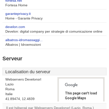
fortesa.net
Fortesa Home
garanteprivacy.it
Home - Garante Privacy
develon.com
Develon: digital company per strategie di comunicazione online
albatros-idromassaggi...
Albatros | Idroemozioni
Serveur
Localisation du serveur
Webservers Develonsrl
Lazio
Roma
This page can't load
Italie
Google Maps
41.89474, 12.4839
correctly.
Il est hébergé par Webservers Develonsrl (Lazio, Roma,)