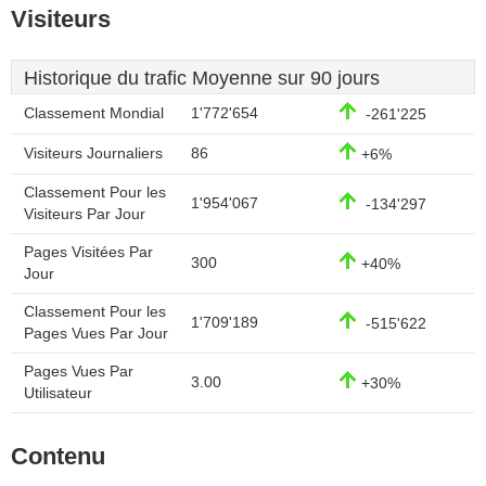
Visiteurs
Historique du trafic Moyenne sur 90 jours
Classement Mondial
1'772'654
-261'225
Visiteurs Journaliers
86
+6%
Classement Pour les
1'954'067
-134'297
Visiteurs Par Jour
Pages Visitées Par
300
+40%
Jour
Classement Pour les
1'709'189
-515'622
Pages Vues Par Jour
Pages Vues Par
3.00
+30%
Utilisateur
Contenu