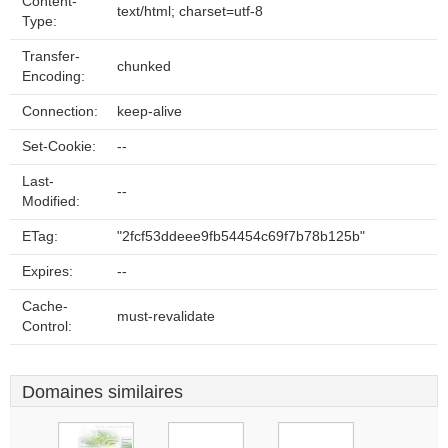
Content-
text/html; charset=utf-8
Type:
Transfer-
chunked
Encoding:
Connection:
keep-alive
Set-Cookie:
--
Last-
--
Modified:
ETag:
"2fcf53ddeee9fb54454c69f7b78b125b"
Expires:
--
Cache-
must-revalidate
Control:
Domaines similaires