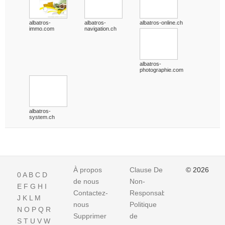
albatros-
albatros-
albatros-online.ch
immo.com
navigation.ch
albatros-
photographie.com
albatros-
system.ch
À propos
Clause De
© 2026
0
A
B
C
D
de nous
Non-
E
F
G
H
I
Contactez-
Responsabilite
J
K
L
M
nous
Politique
N
O
P
Q
R
Supprimer
de
S
T
U
V
W