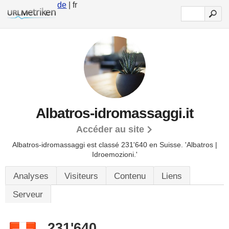
de
| fr
Albatros-idromassaggi.it
Accéder au site
Albatros-idromassaggi est classé 231'640 en Suisse.
'Albatros |
Idroemozioni.'
Analyses
Visiteurs
Contenu
Liens
Serveur
231'640