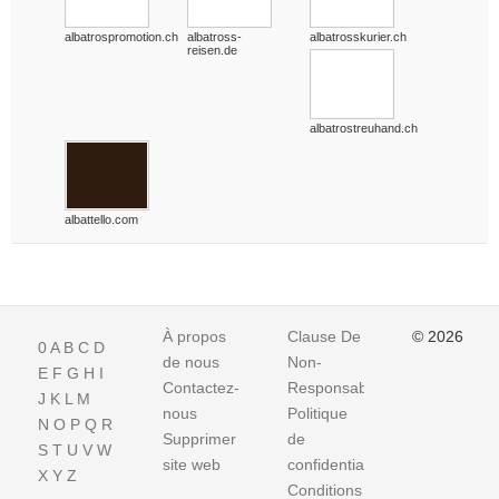
albatrospromotion.ch
albatross-
albatrosskurier.ch
reisen.de
albatrostreuhand.ch
albattello.com
À propos
Clause De
© 2026
0
A
B
C
D
de nous
Non-
E
F
G
H
I
Contactez-
Responsabilite
J
K
L
M
nous
Politique
N
O
P
Q
R
Supprimer
de
S
T
U
V
W
site web
confidentialité
X
Y
Z
Conditions