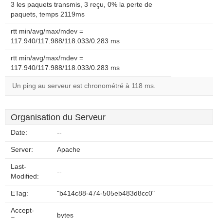
3 les paquets transmis, 3 reçu, 0% la perte de
paquets, temps 2119ms
rtt min/avg/max/mdev =
117.940/117.988/118.033/0.283 ms
rtt min/avg/max/mdev =
117.940/117.988/118.033/0.283 ms
Un ping au serveur est chronométré à 118 ms.
Organisation du Serveur
Date:
--
Server:
Apache
Last-
--
Modified:
ETag:
"b414c88-474-505eb483d8cc0"
Accept-
bytes