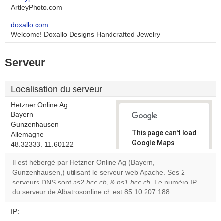
ArtleyPhoto.com
doxallo.com
Welcome! Doxallo Designs Handcrafted Jewelry
Serveur
Localisation du serveur
Hetzner Online Ag
Bayern
Gunzenhausen
This page can't load
Allemagne
Google Maps
48.32333, 11.60122
correctly.
Il est hébergé par Hetzner Online Ag (Bayern,
Gunzenhausen,) utilisant le serveur web Apache. Ses 2
Do you
OK
serveurs DNS sont
ns2.hcc.ch
, &
ns1.hcc.ch
own this
. Le numéro IP
website?
du serveur de Albatrosonline.ch est 85.10.207.188.
IP: