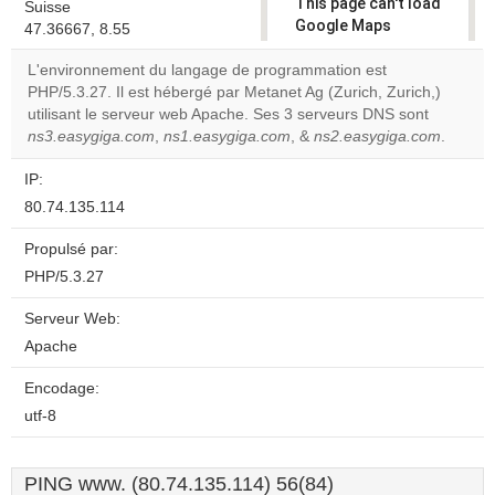
This page can't load
Suisse
Google Maps
47.36667, 8.55
correctly.
L'environnement du langage de programmation est
PHP/5.3.27. Il est hébergé par Metanet Ag (Zurich, Zurich,)
Do you
OK
utilisant le serveur web Apache. Ses 3 serveurs DNS sont
own this
website?
ns3.easygiga.com
,
ns1.easygiga.com
, &
ns2.easygiga.com
.
IP:
80.74.135.114
Propulsé par:
PHP/5.3.27
Serveur Web:
Apache
Encodage:
utf-8
PING www. (80.74.135.114) 56(84)