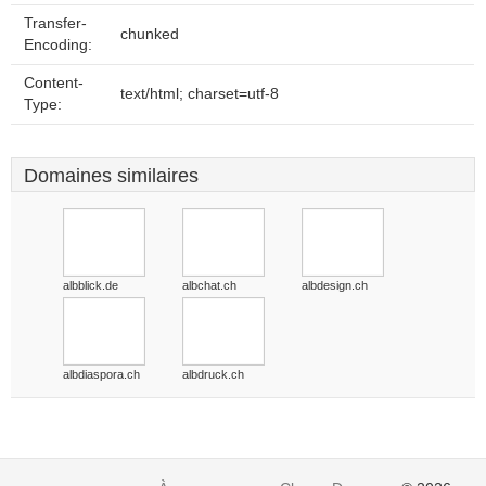
Transfer-
chunked
Encoding:
Content-
text/html; charset=utf-8
Type:
Domaines similaires
albblick.de
albchat.ch
albdesign.ch
albdiaspora.ch
albdruck.ch