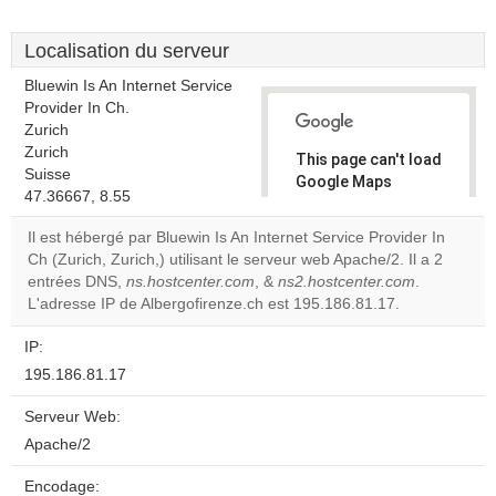
Localisation du serveur
Bluewin Is An Internet Service
Provider In Ch.
Zurich
Zurich
This page can't load
Suisse
Google Maps
47.36667, 8.55
correctly.
Il est hébergé par Bluewin Is An Internet Service Provider In
Do you
Ch (Zurich, Zurich,) utilisant le serveur web Apache/2. Il a 2
OK
own this
entrées DNS,
ns.hostcenter.com
, &
ns2.hostcenter.com
.
website?
L'adresse IP de Albergofirenze.ch est 195.186.81.17.
IP:
195.186.81.17
Serveur Web:
Apache/2
Encodage: