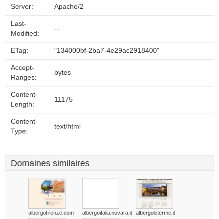
Server:
Apache/2
Last-
--
Modified:
ETag:
"134000bf-2ba7-4e29ac2918400"
Accept-
bytes
Ranges:
Content-
11175
Length:
Content-
text/html
Type:
Domaines similaires
albergofirenze.com
albergoitalia.novara.it
albergoleterme.it