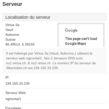
Serveur
Localisation du serveur
Virtua Sa
Vaud
Aubonne
This page can't load
Suisse
Google Maps
46.49514, 6.39155
correctly.
Il est hébergé par Virtua Sa (Vaud, Aubonne,) utilisant le
serveur web nginxvta/1. Ses 2 serveurs DNS sont
Do you
OK
ns1.virtua.ch
, &
ns2.virtua.ch
. Le numéro IP du serveur de
own this
website?
Albertobini.ch est 194.165.33.235.
IP:
194.165.33.235
Serveur Web:
nginxvta/1
Encodage: