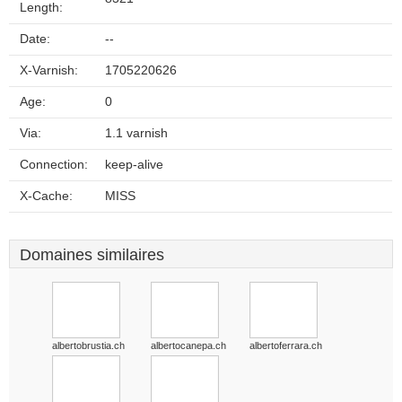
Length:
Date:
--
X-Varnish:
1705220626
Age:
0
Via:
1.1 varnish
Connection:
keep-alive
X-Cache:
MISS
Domaines similaires
albertobrustia.ch
albertocanepa.ch
albertoferrara.ch