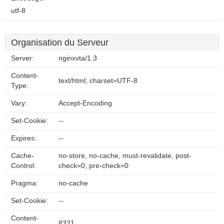
utf-8
Organisation du Serveur
Server:
nginxvta/1.3
Content-
text/html; charset=UTF-8
Type:
Vary:
Accept-Encoding
Set-Cookie:
--
Expires:
--
Cache-
no-store, no-cache, must-revalidate, post-
Control:
check=0, pre-check=0
Pragma:
no-cache
Set-Cookie:
--
Content-
8321