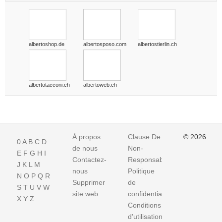
albertoshop.de
albertosposo.com
albertostierlin.ch
albertotacconi.ch
albertoweb.ch
À propos
Clause De
© 2026
0
A
B
C
D
de nous
Non-
E
F
G
H
I
Contactez-
Responsabilite
J
K
L
M
nous
Politique
N
O
P
Q
R
Supprimer
de
S
T
U
V
W
site web
confidentialité
X
Y
Z
Conditions
d'utilisation