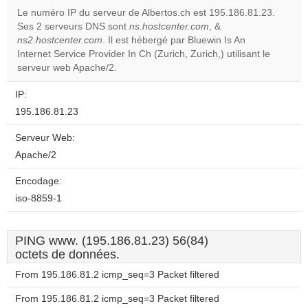
Le numéro IP du serveur de Albertos.ch est 195.186.81.23.
Do you
Ses 2 serveurs DNS sont
ns.hostcenter.com
, &
OK
own this
ns2.hostcenter.com
. Il est hébergé par Bluewin Is An
website?
Internet Service Provider In Ch (Zurich, Zurich,) utilisant le
serveur web Apache/2.
IP:
195.186.81.23
Serveur Web:
Apache/2
Encodage:
iso-8859-1
PING www. (195.186.81.23) 56(84)
octets de données.
From 195.186.81.2 icmp_seq=3 Packet filtered
From 195.186.81.2 icmp_seq=3 Packet filtered