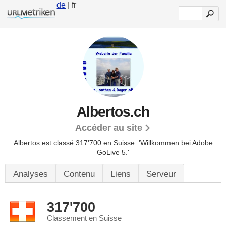
de
| fr
Albertos.ch
Accéder au site
Albertos est classé 317'700 en Suisse.
'Willkommen bei Adobe
GoLive 5.'
Analyses
Contenu
Liens
Serveur
317'700
Classement en Suisse