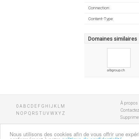
Connection:
Content-Type:
Domaines similaires
albgroup.ch
À propos
0
A
B
C
D
E
F
G
H
I
J
K
L
M
Contacte
N
O
P
Q
R
S
T
U
V
W
X
Y
Z
Supprimer
Nous utilisons des cookies afin de vous offrir une expér