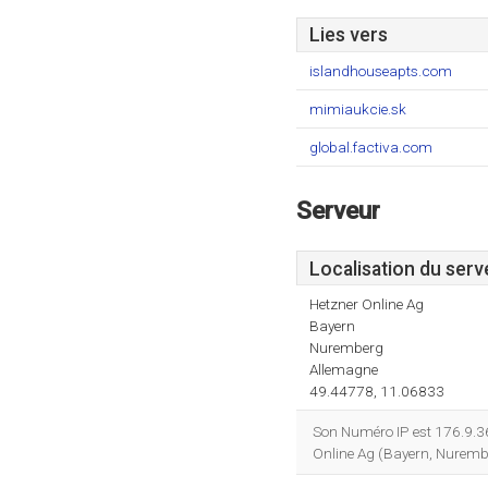
Lies vers
islandhouseapts.com
mimiaukcie.sk
global.factiva.com
Serveur
Localisation du serv
Hetzner Online Ag
Bayern
Nuremberg
Allemagne
49.44778, 11.06833
Son Numéro IP est 176.9.3
Online Ag (Bayern, Nurembe