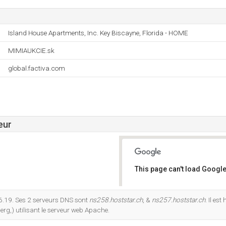
Island House Apartments, Inc. Key Biscayne, Florida - HOME
MIMIAUKCIE.sk
global.factiva.com
eur
This page can't load Google
Do you own this website?
6.19. Ses 2 serveurs DNS sont
ns258.hoststar.ch
, &
ns257.hoststar.ch
. Il es
rg,) utilisant le serveur web Apache.