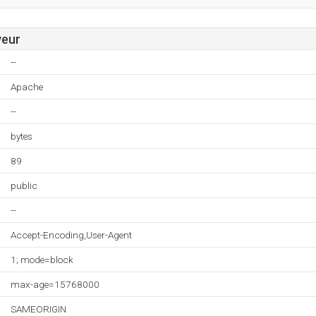
veur
--
Apache
--
bytes
89
public
--
Accept-Encoding,User-Agent
1; mode=block
max-age=15768000
SAMEORIGIN