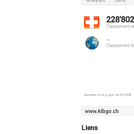
Analyses
Liens
228'80
Classement e
--
Classement M
Dernière mise à jour: 04.04.2018 .
www.Albgo.ch
Liens