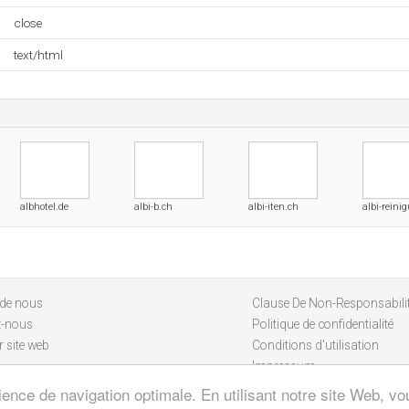
close
text/html
albhotel.de
albi-b.ch
albi-iten.ch
albi-reini
 de nous
Clause De Non-Responsabili
z-nous
Politique de confidentialité
 site web
Conditions d'utilisation
Impressum
ience de navigation optimale. En utilisant notre site Web, vou