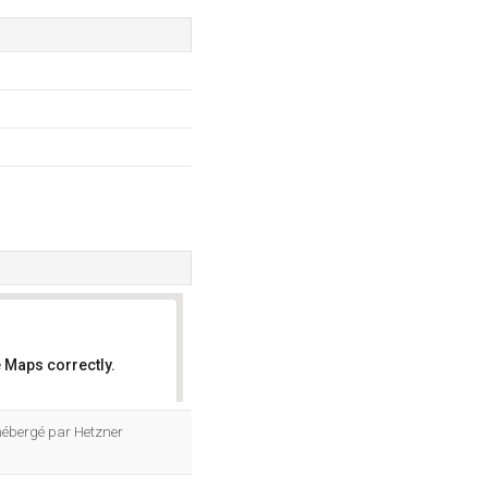
 Maps correctly.
OK
t hébergé par Hetzner