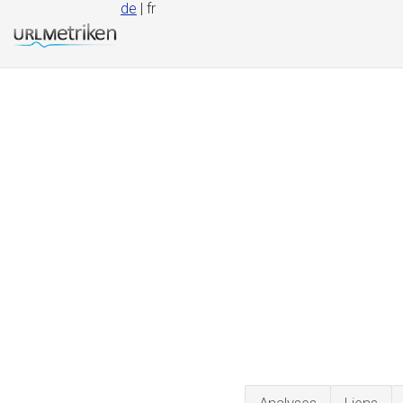
de
| fr