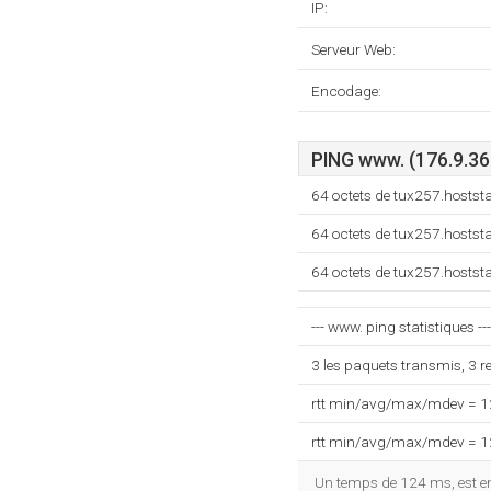
IP:
Serveur Web:
Encodage:
PING www. (176.9.36
64 octets de tux257.hosts
64 octets de tux257.hosts
64 octets de tux257.hosts
--- www. ping statistiques ---
3 les paquets transmis, 3 
rtt min/avg/max/mdev = 
rtt min/avg/max/mdev = 
Un temps de 124 ms, est enr