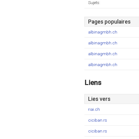
Sujets:
Pages populaires
albinagmbh.ch
albinagmbh.ch
albinagmbh.ch
albinagmbh.ch
Liens
Lies vers
riai.ch
ciciban.rs
ciciban.rs