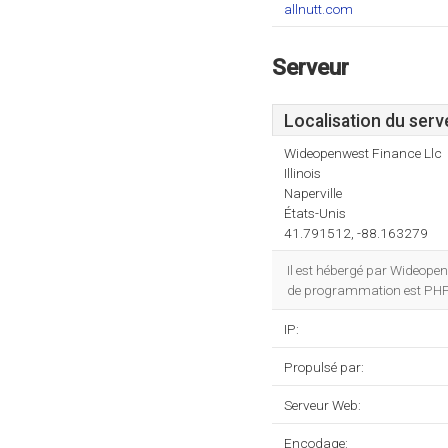
allnutt.com
Serveur
Localisation du serv
Wideopenwest Finance Llc
Illinois
Naperville
États-Unis
41.791512, -88.163279
Il est hébergé par Wideopen
de programmation est PHP/
IP:
Propulsé par:
Serveur Web:
Encodage: