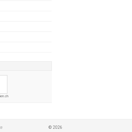
ien.ch
te
© 2026