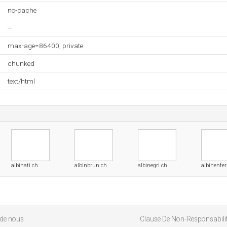
no-cache
--
max-age=86400, private
chunked
text/html
albinati.ch
albinbrun.ch
albinegri.ch
albinenfer
 de nous
Clause De Non-Responsabili