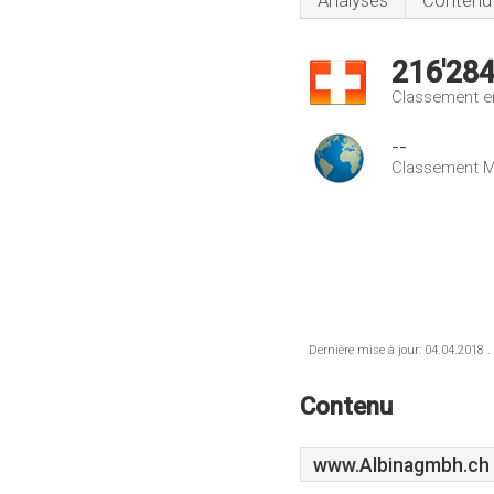
Analyses
Contenu
216'28
Classement e
--
Classement M
Dernière mise à jour: 04.04.2018 .
Contenu
www.Albinagmbh.ch