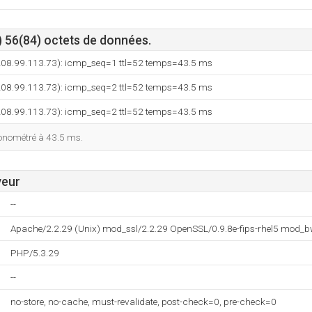
) 56(84) octets de données.
 (208.99.113.73): icmp_seq=1 ttl=52 temps=43.5 ms
 (208.99.113.73): icmp_seq=2 ttl=52 temps=43.5 ms
 (208.99.113.73): icmp_seq=2 ttl=52 temps=43.5 ms
ronométré à 43.5 ms.
veur
--
Apache/2.2.29 (Unix) mod_ssl/2.2.29 OpenSSL/0.9.8e-fips-rhel5 mod_b
PHP/5.3.29
--
no-store, no-cache, must-revalidate, post-check=0, pre-check=0