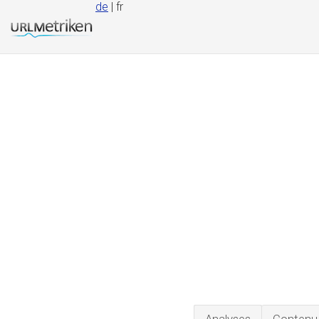
de
| fr