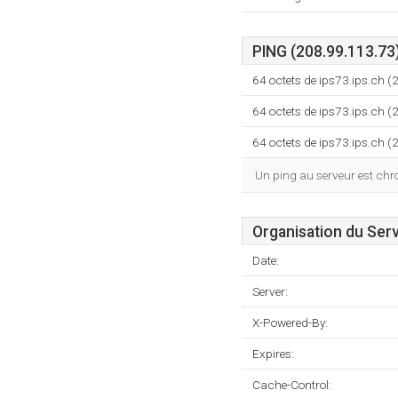
PING (208.99.113.73
64 octets de ips73.ips.ch
64 octets de ips73.ips.ch
64 octets de ips73.ips.ch
Un ping au serveur est ch
Organisation du Ser
Date:
Server:
X-Powered-By:
Expires:
Cache-Control: