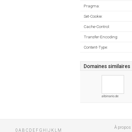
Pragma:
Set-Cookie:
Cache-Control:
Transfer-Encoding:
Content-Type:
Domaines similaires
albinario.de
À propos
0
A
B
C
D
E
F
G
H
I
J
K
L
M