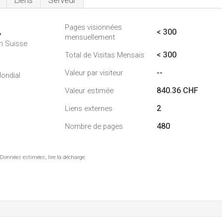
Liens
Serveur
Pages visionnées
4
< 300
mensuellement
n Suisse
< 300
Total de Visitas Mensais
--
Valeur par visiteur
ondial
840.36 CHF
Valeur estimée
2
Liens externes
480
Nombre de pages
 Données estimées, lire la décharge.