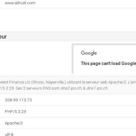
www.allnutt.com
eur
This page can't load Google
Do you own this website?
west Finance Llc (Illinois, Naperville,) utilisant le serveur web Apache/2. L
5.3.29. Ses 2 serveurs DNS sont
dns2.ips.ch
, &
dns1.ips.ch
.
208.99.113.73
PHP/5.3.29
Apache/2
utf-8