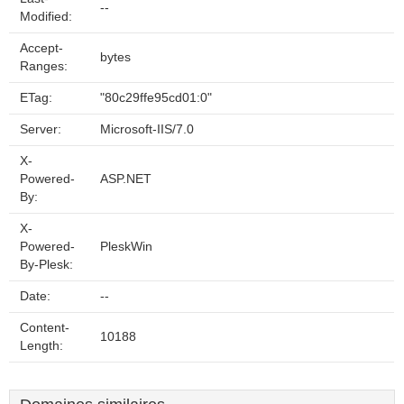
--
Modified:
Accept-
bytes
Ranges:
ETag:
"80c29ffe95cd01:0"
Server:
Microsoft-IIS/7.0
X-
Powered-
ASP.NET
By:
X-
Powered-
PleskWin
By-Plesk:
Date:
--
Content-
10188
Length: