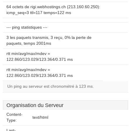
64 octets de rigi.webhostings.ch (213.160.60.250):
icmp_seq=3 ttl=117 temps=122 ms
--- ping statistiques ---
3 les paquets transmis, 3 reçu, 0% la perte de
paquets, temps 2001ms
rtt min/avg/max/mdev =
122.860/123.029/123.364/0.371 ms
rtt min/avg/max/mdev =
122.860/123.029/123.364/0.371 ms
Un ping au serveur est chronométré à 123 ms.
Organisation du Serveur
Content-
text/html
Type:
Last-