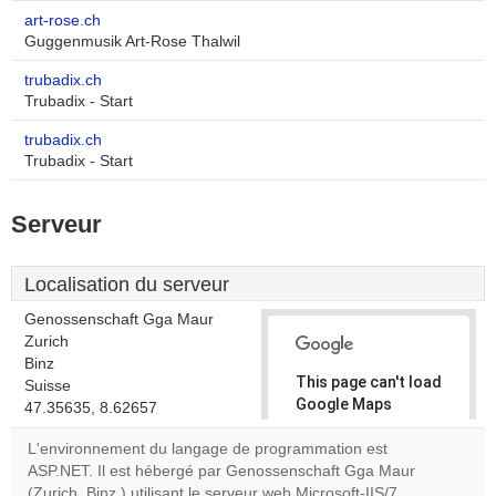
art-rose.ch
Guggenmusik Art-Rose Thalwil
trubadix.ch
Trubadix - Start
trubadix.ch
Trubadix - Start
Serveur
Localisation du serveur
Genossenschaft Gga Maur
Zurich
Binz
This page can't load
Suisse
Google Maps
47.35635, 8.62657
correctly.
L'environnement du langage de programmation est
ASP.NET. Il est hébergé par Genossenschaft Gga Maur
Do you
OK
(Zurich, Binz,) utilisant le serveur web Microsoft-IIS/7.
own this