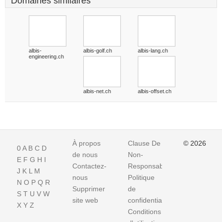
Domaines similaires
albis-
albis-golf.ch
albis-lang.ch
engineering.ch
albis-net.ch
albis-offset.ch
À propos
Clause De
© 2026
0
A
B
C
D
de nous
Non-
E
F
G
H
I
Contactez-
Responsabilite
J
K
L
M
nous
Politique
N
O
P
Q
R
Supprimer
de
S
T
U
V
W
site web
confidentialité
X
Y
Z
Conditions