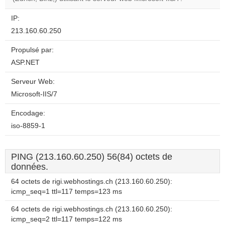
website?
IP:
213.160.60.250
Propulsé par:
ASP.NET
Serveur Web:
Microsoft-IIS/7
Encodage:
iso-8859-1
PING (213.160.60.250) 56(84) octets de
données.
64 octets de rigi.webhostings.ch (213.160.60.250):
icmp_seq=1 ttl=117 temps=123 ms
64 octets de rigi.webhostings.ch (213.160.60.250):
icmp_seq=2 ttl=117 temps=122 ms