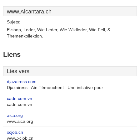
www.Alcantara.ch
Sujets:
E-shop, Leder, Wie Leder, Wie Wildleder, Wie Fell, &
Themenkollektion.
Liens
Lies vers
djazairess.com
Djazairess : Aïn Témouchent : Une initiative pour
cadn.com.vn
cadn.com.vn
aica.org
www.aica.org
xcjob.cn
www.xcjob.cn