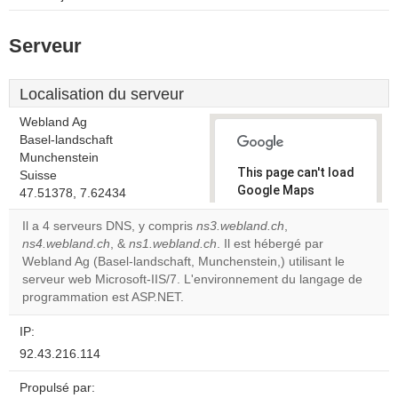
Serveur
Localisation du serveur
Webland Ag
Basel-landschaft
Munchenstein
This page can't load
Suisse
Google Maps
47.51378, 7.62434
correctly.
Il a 4 serveurs DNS, y compris
ns3.webland.ch
,
ns4.webland.ch
, &
ns1.webland.ch
. Il est hébergé par
Do you
OK
Webland Ag (Basel-landschaft, Munchenstein,) utilisant le
own this
website?
serveur web Microsoft-IIS/7. L'environnement du langage de
programmation est ASP.NET.
IP:
92.43.216.114
Propulsé par: