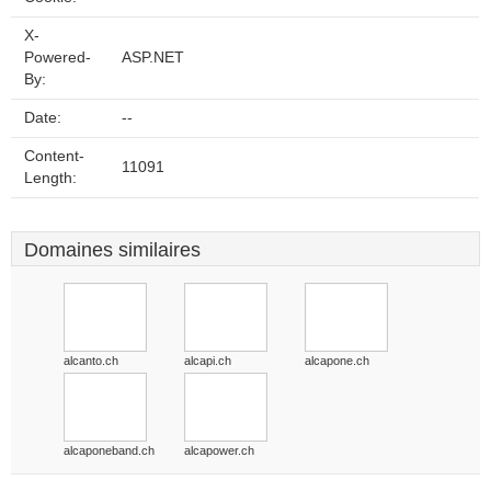
X-
Powered-
ASP.NET
By:
Date:
--
Content-
11091
Length:
Domaines similaires
alcanto.ch
alcapi.ch
alcapone.ch
alcaponeband.ch
alcapower.ch