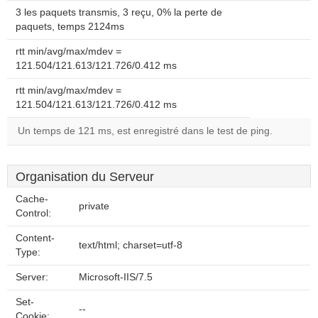
3 les paquets transmis, 3 reçu, 0% la perte de
paquets, temps 2124ms
rtt min/avg/max/mdev =
121.504/121.613/121.726/0.412 ms
rtt min/avg/max/mdev =
121.504/121.613/121.726/0.412 ms
Un temps de 121 ms, est enregistré dans le test de ping.
Organisation du Serveur
Cache-
private
Control:
Content-
text/html; charset=utf-8
Type:
Server:
Microsoft-IIS/7.5
Set-
--
Cookie: