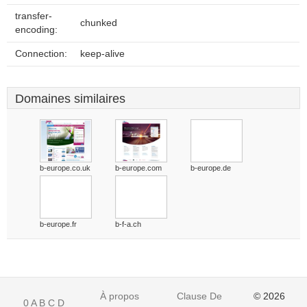
transfer-
chunked
encoding:
Connection:
keep-alive
Domaines similaires
b-europe.co.uk
b-europe.com
b-europe.de
b-europe.fr
b-f-a.ch
À propos
Clause De
© 2026
0
A
B
C
D