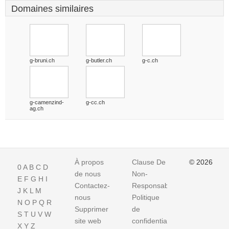
Domaines similaires
g-bruni.ch
g-butler.ch
g-c.ch
g-camenzind-
g-cc.ch
ag.ch
À propos
Clause De
© 2026
0
A
B
C
D
de nous
Non-
E
F
G
H
I
Contactez-
Responsabilite
J
K
L
M
nous
Politique
N
O
P
Q
R
Supprimer
de
S
T
U
V
W
site web
confidentialité
X
Y
Z