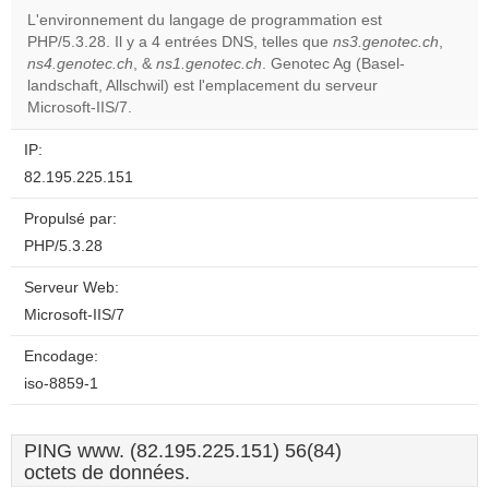
L'environnement du langage de programmation est
PHP/5.3.28. Il y a 4 entrées DNS, telles que
ns3.genotec.ch
,
Do you
OK
ns4.genotec.ch
, &
ns1.genotec.ch
. Genotec Ag (Basel-
own this
website?
landschaft, Allschwil) est l'emplacement du serveur
Microsoft-IIS/7.
IP:
82.195.225.151
Propulsé par:
PHP/5.3.28
Serveur Web:
Microsoft-IIS/7
Encodage:
iso-8859-1
PING www. (82.195.225.151) 56(84)
octets de données.