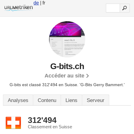
de
| fr
G-bits.ch
Accéder au site
G-bits est classé 312'494 en Suisse.
'G-Bits Gerry Bammert.'
Analyses
Contenu
Liens
Serveur
312'494
Classement en Suisse