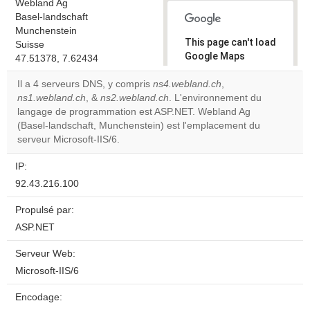
Webland Ag
Basel-landschaft
Munchenstein
This page can't load
Suisse
Google Maps
47.51378, 7.62434
correctly.
Il a 4 serveurs DNS, y compris
ns4.webland.ch
,
ns1.webland.ch
, &
ns2.webland.ch
. L'environnement du
Do you
OK
langage de programmation est ASP.NET. Webland Ag
own this
website?
(Basel-landschaft, Munchenstein) est l'emplacement du
serveur Microsoft-IIS/6.
IP:
92.43.216.100
Propulsé par:
ASP.NET
Serveur Web:
Microsoft-IIS/6
Encodage: