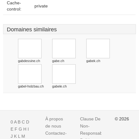
Cache-
private
control:
Domaines similaires
gabdessine.ch
gabe.ch
gabek.ch
gabel-holzbau.ch
gabele.ch
À propos
Clause De
© 2026
0
A
B
C
D
de nous
Non-
E
F
G
H
I
Contactez-
Responsabilite
J
K
L
M