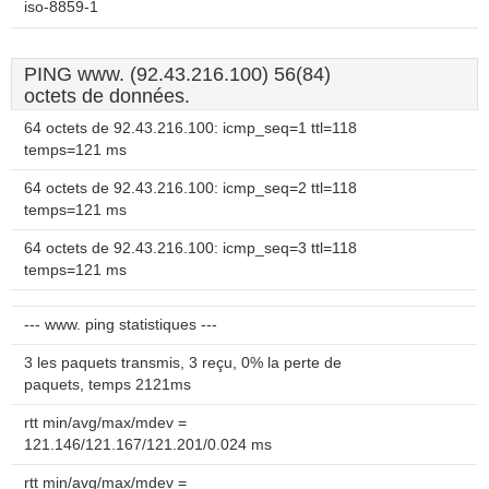
iso-8859-1
PING www. (92.43.216.100) 56(84)
octets de données.
64 octets de 92.43.216.100: icmp_seq=1 ttl=118
temps=121 ms
64 octets de 92.43.216.100: icmp_seq=2 ttl=118
temps=121 ms
64 octets de 92.43.216.100: icmp_seq=3 ttl=118
temps=121 ms
--- www. ping statistiques ---
3 les paquets transmis, 3 reçu, 0% la perte de
paquets, temps 2121ms
rtt min/avg/max/mdev =
121.146/121.167/121.201/0.024 ms
rtt min/avg/max/mdev =