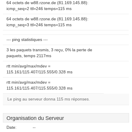
64 octets de w88.rzone.de (81.169.145.88):
icmp_seq=2 ttl=246 temps=115 ms
64 octets de w88.rzone.de (81.169.145.88):
icmp_seq=3 ttl=246 temps=115 ms
--- ping statistiques ---
3 les paquets transmis, 3 reçu, 0% la perte de
paquets, temps 2117ms
rtt min/avg/max/mdev =
115.161/115.407/115.555/0.328 ms
rtt min/avg/max/mdev =
115.161/115.407/115.555/0.328 ms
Le ping au serveur donna 115 ms réponses.
Organisation du Serveur
Date:
--