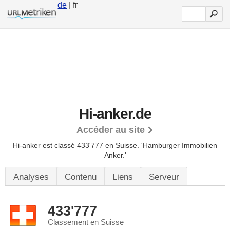
de
| fr
Hi-anker.de
Accéder au site
Hi-anker est classé 433'777 en Suisse.
'Hamburger Immobilien
Anker.'
Analyses
Contenu
Liens
Serveur
433'777
Classement en Suisse