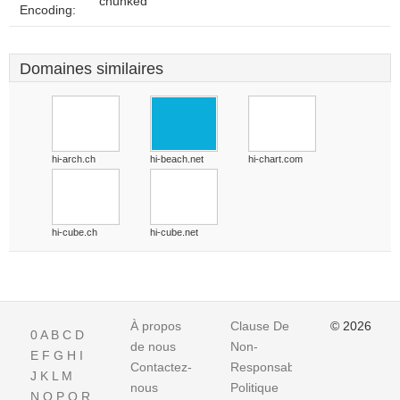
chunked
Encoding:
Domaines similaires
hi-arch.ch
hi-beach.net
hi-chart.com
hi-cube.ch
hi-cube.net
À propos
Clause De
© 2026
0
A
B
C
D
de nous
Non-
E
F
G
H
I
Contactez-
Responsabilite
J
K
L
M
nous
Politique
N
O
P
Q
R