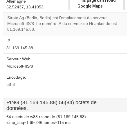
This page can't load
Allemagne
Google Maps
52.52437, 13.41053
correctly.
Strato Ag (Berlin, Berlin) est l'emplacement du serveur
Microsoft-IIS/8. Le numéro IP du serveur de Hi-anker.de est
Do you
OK
81.169.145.88.
own this
website?
IP:
81.169.145.88
Serveur Web:
Microsoft-IIS/8
Encodage:
utf-8
PING (81.169.145.88) 56(84) octets de
données.
64 octets de w88.rzone.de (81.169.145.88):
icmp_seq=1 ttl=246 temps=115 ms