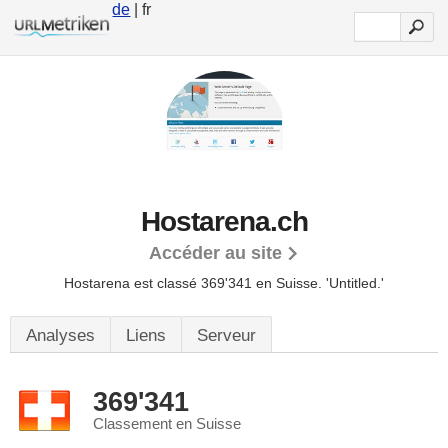
de
| fr
Hostarena.ch
Accéder au site
Hostarena est classé 369'341 en Suisse.
'Untitled.'
Analyses
Liens
Serveur
369'341
Classement en Suisse