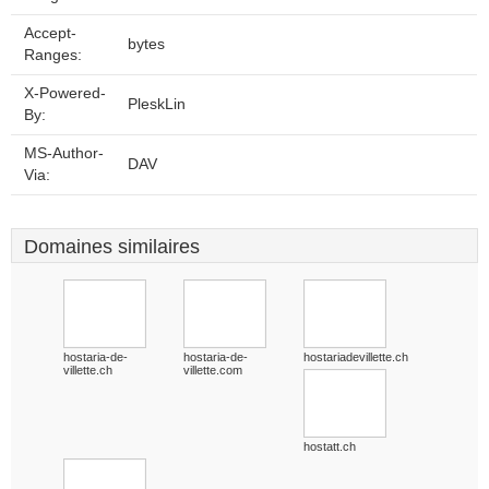
Accept-
bytes
Ranges:
X-Powered-
PleskLin
By:
MS-Author-
DAV
Via:
Domaines similaires
hostaria-de-
hostaria-de-
hostariadevillette.ch
villette.ch
villette.com
hostatt.ch