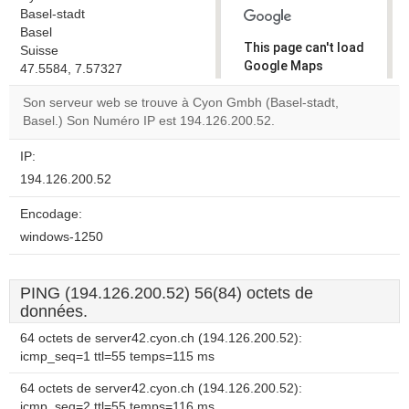
Basel-stadt
Basel
This page can't load
Suisse
Google Maps
47.5584, 7.57327
correctly.
Son serveur web se trouve à Cyon Gmbh (Basel-stadt,
Basel.) Son Numéro IP est 194.126.200.52.
Do you
OK
own this
website?
IP:
194.126.200.52
Encodage:
windows-1250
PING (194.126.200.52) 56(84) octets de
données.
64 octets de server42.cyon.ch (194.126.200.52):
icmp_seq=1 ttl=55 temps=115 ms
64 octets de server42.cyon.ch (194.126.200.52):
icmp_seq=2 ttl=55 temps=116 ms