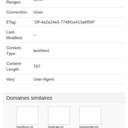
Ranges:
Connection:
close
ETag:
"2ff-4a2a24e5-7748f1e413a6f56f"
Last-
--
Modified:
Content-
text/html
Type:
Content-
767
Length:
Vary:
User-Agent
Domaines similaires
hostbros.ch
hostcap.ch
hostcenter.ch