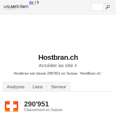
de
| fr
Hostbran.ch
Accéder au site
Hostbran est classé 290'951 en Suisse.
'HostBran.ch.'
Analyses
Liens
Serveur
290'951
Classement en Suisse