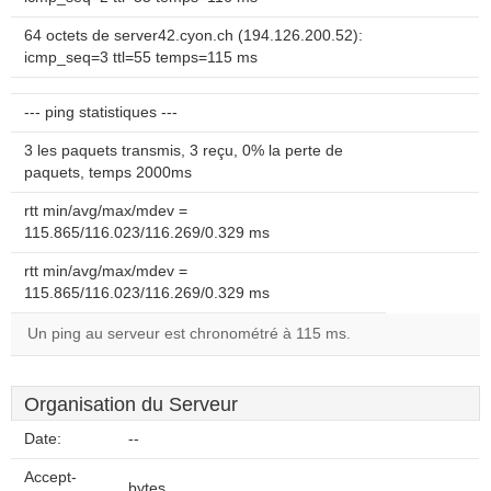
64 octets de server42.cyon.ch (194.126.200.52):
icmp_seq=3 ttl=55 temps=115 ms
--- ping statistiques ---
3 les paquets transmis, 3 reçu, 0% la perte de
paquets, temps 2000ms
rtt min/avg/max/mdev =
115.865/116.023/116.269/0.329 ms
rtt min/avg/max/mdev =
115.865/116.023/116.269/0.329 ms
Un ping au serveur est chronométré à 115 ms.
Organisation du Serveur
Date:
--
Accept-
bytes