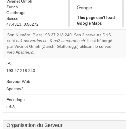
Vivanet Gmbh
Zurich
Glattbrugg
This page can't load
Suisse
Google Maps
47.4313, 8.56272
correctly.
Son Numéro IP est 193.27.218.240. Ses 2 serveurs DNS
sont
ns1.serverdns.ch
, &
ns2.serverdns.ch
. Il est hébergé
Do you
OK
par Vivanet Gmbh (Zurich, Glattbrugg,) utilisant le serveur
own this
website?
web Apache/2.
IP:
193.27.218.240
Serveur Web:
Apache/2
Encodage:
utf-8
Organisation du Serveur