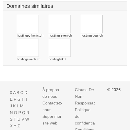
Domaines similaires
hostingpythonic.ch
hostingseven.ch
hostingsugar.ch
hostingswitch.ch
hostingtalk.it
À propos
Clause De
© 2026
0
A
B
C
D
de nous
Non-
E
F
G
H
I
Contactez-
Responsabilite
J
K
L
M
nous
Politique
N
O
P
Q
R
Supprimer
de
S
T
U
V
W
site web
confidentialité
X
Y
Z
Conditions