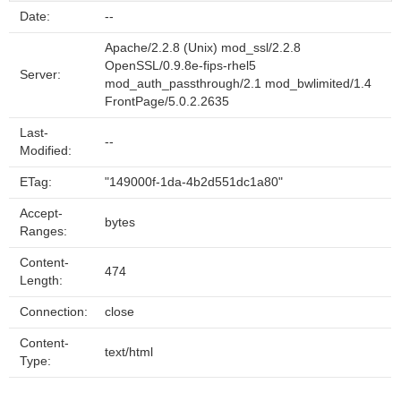
Date:
--
Apache/2.2.8 (Unix) mod_ssl/2.2.8
OpenSSL/0.9.8e-fips-rhel5
Server:
mod_auth_passthrough/2.1 mod_bwlimited/1.4
FrontPage/5.0.2.2635
Last-
--
Modified:
ETag:
"149000f-1da-4b2d551dc1a80"
Accept-
bytes
Ranges:
Content-
474
Length:
Connection:
close
Content-
text/html
Type: