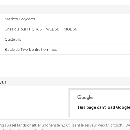
Markos Polydorou
Unes du jour | PQR66 – WEB66 – MOB66
Quitter.no
Battle de Twerk entre hommes
eur
This page can't load Google
Do you own this website?
Ag (Basel-landschaft, Munchenstein,) utilisant le serveur web Microsoft-IIS/6