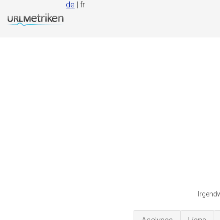
de
| fr
Irgend