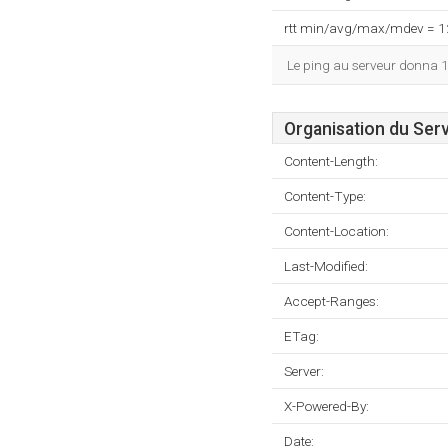
rtt min/avg/max/mdev = 
Le ping au serveur donna 
Organisation du Ser
Content-Length:
Content-Type:
Content-Location:
Last-Modified:
Accept-Ranges:
ETag:
Server:
X-Powered-By:
Date: