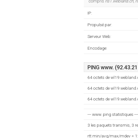
compris
ns1.webland.ch
,
n
IP:
Propulsé par:
Serveur Web:
Encodage:
PING www. (92.43.21
64 octets de wl19.webland
64 octets de wl19.webland
64 octets de wl19.webland
--- www. ping statistiques ---
3 les paquets transmis, 3 
rtt min/avg/max/mdev = 