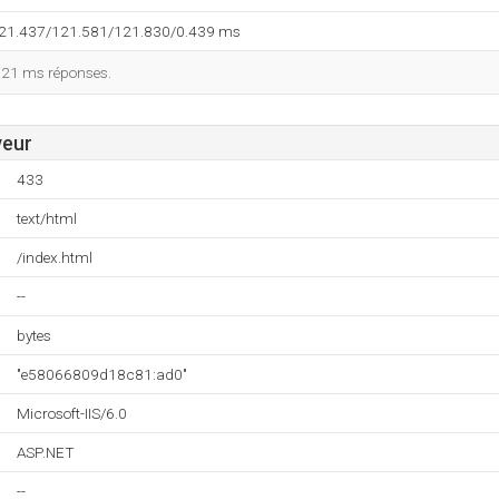
121.437/121.581/121.830/0.439 ms
121 ms réponses.
veur
433
text/html
/index.html
--
bytes
"e58066809d18c81:ad0"
Microsoft-IIS/6.0
ASP.NET
--