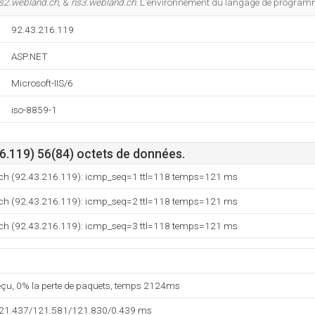
s2.webland.ch
, &
ns3.webland.ch
. L'environnement du langage de program
92.43.216.119
ASP.NET
Microsoft-IIS/6
iso-8859-1
6.119) 56(84) octets de données.
.ch (92.43.216.119): icmp_seq=1 ttl=118 temps=121 ms
.ch (92.43.216.119): icmp_seq=2 ttl=118 temps=121 ms
.ch (92.43.216.119): icmp_seq=3 ttl=118 temps=121 ms
reçu, 0% la perte de paquets, temps 2124ms
121.437/121.581/121.830/0.439 ms