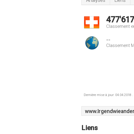
Analyses
Liens
477'61
Classement e
--
Classement M
Dernière mise à jour: 04.04.2018 .
www.Irgendwieander
Liens