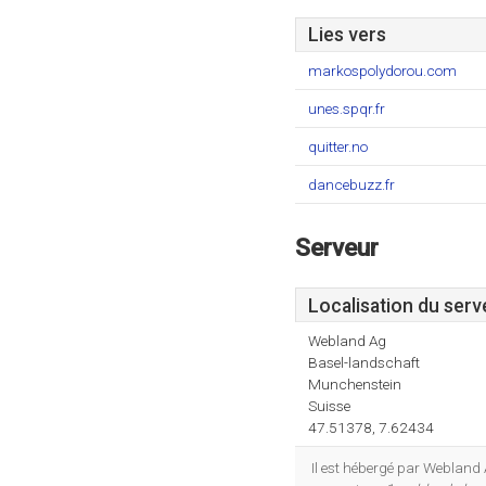
Lies vers
markospolydorou.com
unes.spqr.fr
quitter.no
dancebuzz.fr
Serveur
Localisation du serv
Webland Ag
Basel-landschaft
Munchenstein
Suisse
47.51378, 7.62434
Il est hébergé par Webland 