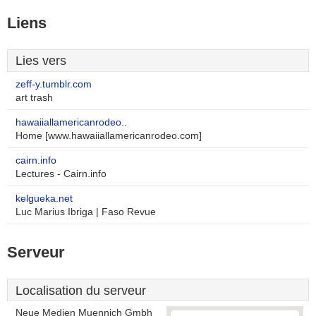
Liens
Lies vers
zeff-y.tumblr.com
art trash
hawaiiallamericanrodeo..
Home [www.hawaiiallamericanrodeo.com]
cairn.info
Lectures - Cairn.info
kelgueka.net
Luc Marius Ibriga | Faso Revue
Serveur
Localisation du serveur
Neue Medien Muennich Gmbh