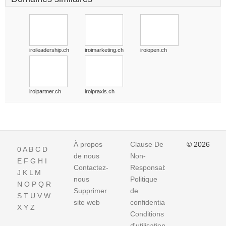
iroileadership.ch
iroimarketing.ch
iroiopen.ch
iroipartner.ch
iroipraxis.ch
À propos
Clause De
© 2026
0
A
B
C
D
de nous
Non-
E
F
G
H
I
Contactez-
Responsabilite
J
K
L
M
nous
Politique
N
O
P
Q
R
Supprimer
de
S
T
U
V
W
site web
confidentialité
X
Y
Z
Conditions
d'utilisation