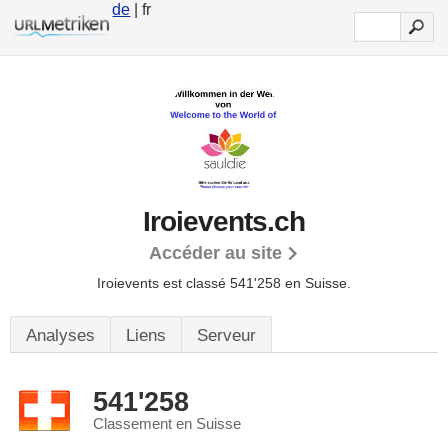
de
| fr
Iroievents.ch
Accéder au site
Iroievents est classé 541'258 en Suisse.
Analyses
Liens
Serveur
541'258
Classement en Suisse