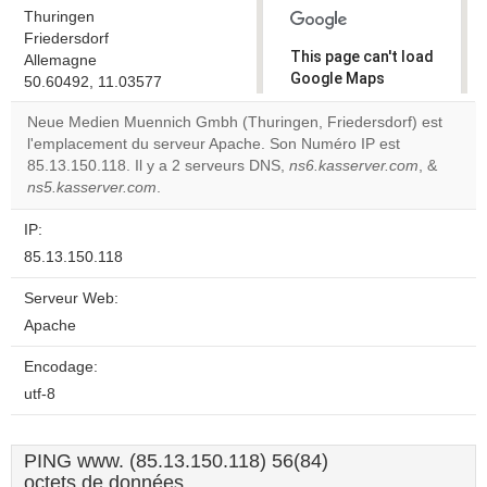
Thuringen
Friedersdorf
This page can't load
Allemagne
Google Maps
50.60492, 11.03577
correctly.
Neue Medien Muennich Gmbh (Thuringen, Friedersdorf) est
l'emplacement du serveur Apache. Son Numéro IP est
Do you
OK
85.13.150.118. Il y a 2 serveurs DNS,
ns6.kasserver.com
own this
, &
website?
ns5.kasserver.com
.
IP:
85.13.150.118
Serveur Web:
Apache
Encodage:
utf-8
PING www. (85.13.150.118) 56(84)
octets de données.