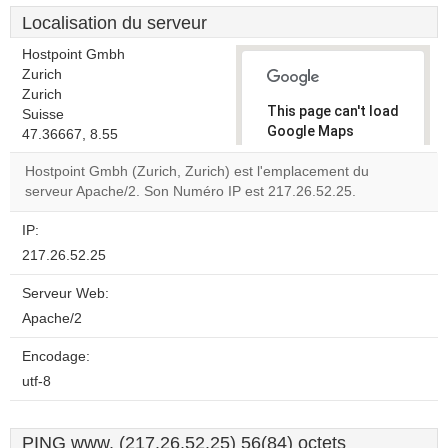
Localisation du serveur
Hostpoint Gmbh
Zurich
Zurich
This page can't load
Suisse
Google Maps
47.36667, 8.55
correctly.
Hostpoint Gmbh (Zurich, Zurich) est l'emplacement du
serveur Apache/2. Son Numéro IP est 217.26.52.25.
Do you
OK
own this
website?
IP:
217.26.52.25
Serveur Web:
Apache/2
Encodage:
utf-8
PING www. (217.26.52.25) 56(84) octets