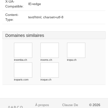
X-UA-
IE=edge
Compatible:
Content-
text/html; charset=utf-8
Type:
Domaines similaires
iroomba.ch
irooms.ch
iropa.ch
iroparis.com
iroque.ch
À propos
Clause De
© 2026
0
A
B
C
D