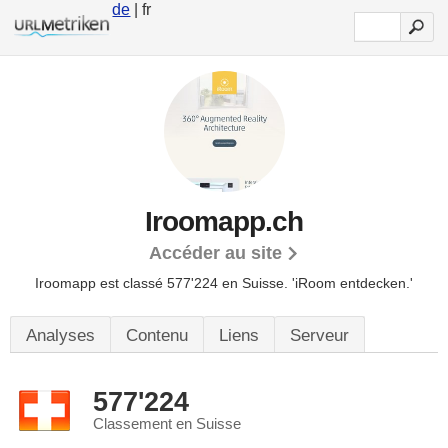
de
| fr
Iroomapp.ch
Accéder au site
Iroomapp est classé 577'224 en Suisse.
'iRoom entdecken.'
Analyses
Contenu
Liens
Serveur
577'224
Classement en Suisse