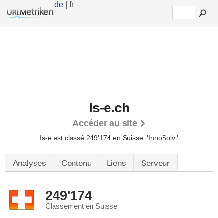
de
| fr
Is-e.ch
Accéder au site
Is-e est classé 249'174 en Suisse.
'InnoSolv.'
Analyses
Contenu
Liens
Serveur
249'174
Classement en Suisse