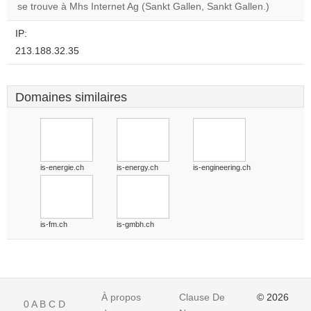
se trouve à Mhs Internet Ag (Sankt Gallen, Sankt Gallen.)
Do you
OK
own this
website?
IP:
213.188.32.35
Domaines similaires
is-energie.ch
is-energy.ch
is-engineering.ch
is-fm.ch
is-gmbh.ch
À propos
Clause De
© 2026
0
A
B
C
D