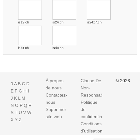
is19.ch
is24.ch
is24x7.ch
is4it.ch
is4u.ch
À propos
Clause De
© 2026
0
A
B
C
D
de nous
Non-
E
F
G
H
I
Contactez-
Responsabilite
J
K
L
M
nous
Politique
N
O
P
Q
R
Supprimer
de
S
T
U
V
W
site web
confidentialité
X
Y
Z
Conditions
d'utilisation
Impressum