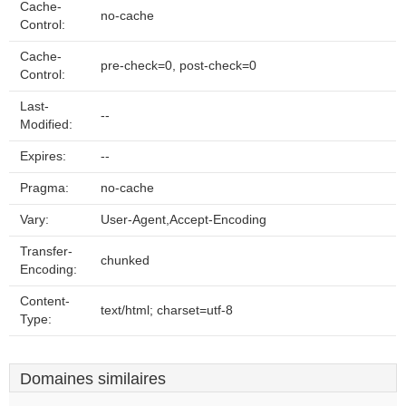
Cache-
no-cache
Control:
Cache-
pre-check=0, post-check=0
Control:
Last-
--
Modified:
Expires:
--
Pragma:
no-cache
Vary:
User-Agent,Accept-Encoding
Transfer-
chunked
Encoding:
Content-
text/html; charset=utf-8
Type:
Domaines similaires