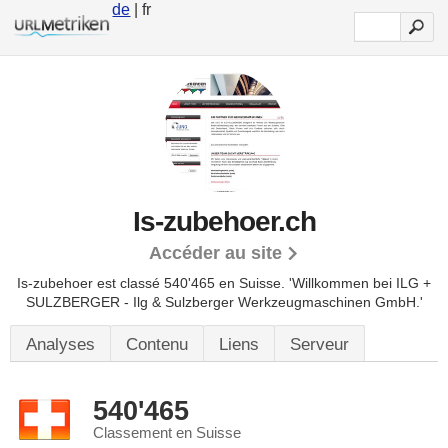
de
| fr
Is-zubehoer.ch
Accéder au site
Is-zubehoer est classé 540'465 en Suisse.
'Willkommen bei ILG +
SULZBERGER - Ilg & Sulzberger Werkzeugmaschinen GmbH.'
Analyses
Contenu
Liens
Serveur
540'465
Classement en Suisse