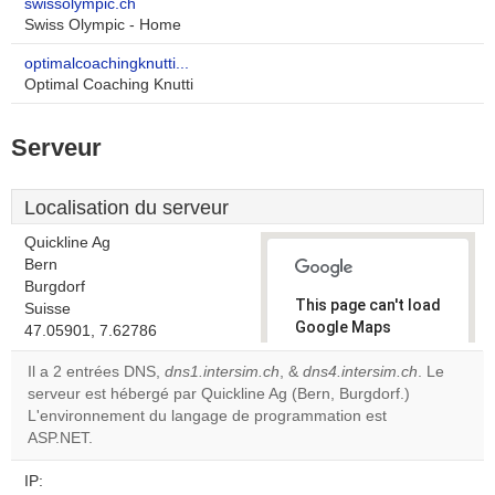
swissolympic.ch
Swiss Olympic - Home
optimalcoachingknutti...
Optimal Coaching Knutti
Serveur
Localisation du serveur
Quickline Ag
Bern
Burgdorf
This page can't load
Suisse
Google Maps
47.05901, 7.62786
correctly.
Il a 2 entrées DNS,
dns1.intersim.ch
, &
dns4.intersim.ch
. Le
serveur est hébergé par Quickline Ag (Bern, Burgdorf.)
Do you
OK
L'environnement du langage de programmation est
own this
website?
ASP.NET.
IP: