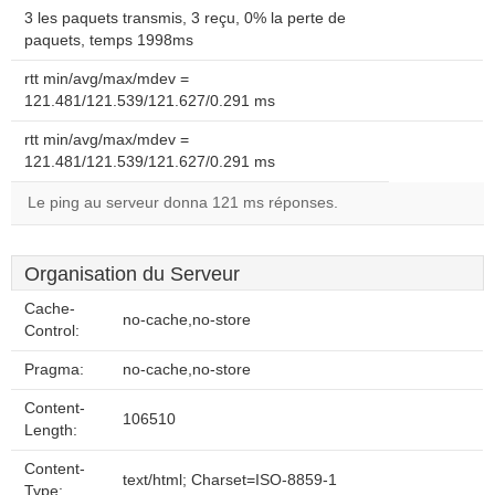
3 les paquets transmis, 3 reçu, 0% la perte de
paquets, temps 1998ms
rtt min/avg/max/mdev =
121.481/121.539/121.627/0.291 ms
rtt min/avg/max/mdev =
121.481/121.539/121.627/0.291 ms
Le ping au serveur donna 121 ms réponses.
Organisation du Serveur
Cache-
no-cache,no-store
Control:
Pragma:
no-cache,no-store
Content-
106510
Length:
Content-
text/html; Charset=ISO-8859-1
Type: