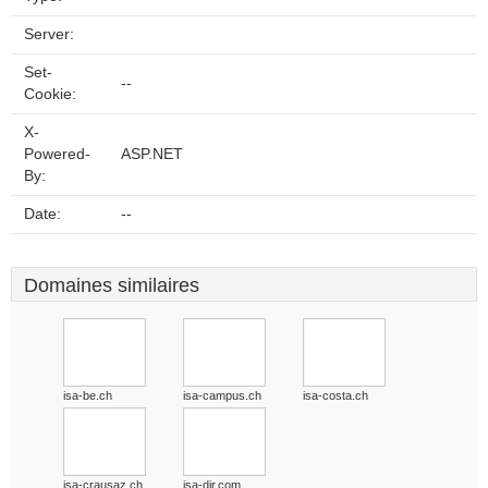
Server:
Set-
--
Cookie:
X-
Powered-
ASP.NET
By:
Date:
--
Domaines similaires
isa-be.ch
isa-campus.ch
isa-costa.ch
isa-crausaz.ch
isa-dir.com