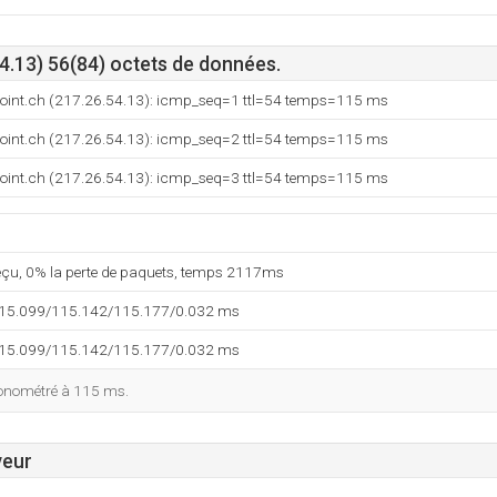
4.13) 56(84) octets de données.
tpoint.ch (217.26.54.13): icmp_seq=1 ttl=54 temps=115 ms
tpoint.ch (217.26.54.13): icmp_seq=2 ttl=54 temps=115 ms
tpoint.ch (217.26.54.13): icmp_seq=3 ttl=54 temps=115 ms
reçu, 0% la perte de paquets, temps 2117ms
115.099/115.142/115.177/0.032 ms
115.099/115.142/115.177/0.032 ms
ronométré à 115 ms.
veur