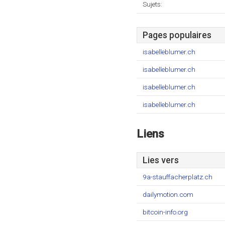
Sujets:
Pages populaires
isabelleblumer.ch
isabelleblumer.ch
isabelleblumer.ch
isabelleblumer.ch
Liens
Lies vers
9a-stauffacherplatz.ch
dailymotion.com
bitcoin-info.org