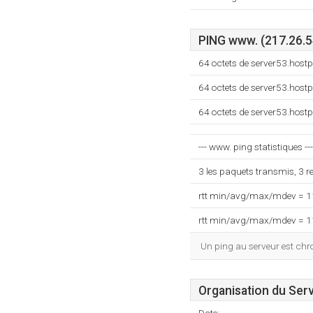
PING www. (217.26.5
64 octets de server53.hos
64 octets de server53.hos
64 octets de server53.hos
--- www. ping statistiques ---
3 les paquets transmis, 3 
rtt min/avg/max/mdev = 
rtt min/avg/max/mdev = 
Un ping au serveur est ch
Organisation du Ser