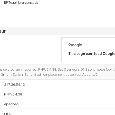
EFTequilibrersonpoids
eur
This page can't load Google
Do you own this website?
e de programmation est PHP/5.4.38. Ses 3 serveurs DNS sont
ns.hostpoint
t Gmbh (Zurich, Zurich) est l'emplacement du serveur Apache/2.
217.26.54.13
PHP/5.4.38
Apache/2
utf-8