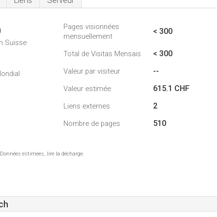
Liens
Serveur
Pages visionnées
9
< 300
mensuellement
n Suisse
< 300
Total de Visitas Mensais
--
Valeur par visiteur
ondial
615.1 CHF
Valeur estimée
2
Liens externes
510
Nombre de pages
 Données estimées, lire la décharge.
ch