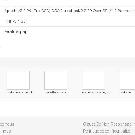
--
Apache/2.2.29 (FreeBSD) DAV/2 mod_ssl/2.2.29 OpenSSL/1.0.2a mod_h
PHP/5.4.38
/xmlrpc.php
isabellebuehler.ch
isabellecaillat.com
isabellechevalley.ch
isabellech
 de nous
Clause De Non-Responsabili
z-nous
Politique de confidentialité