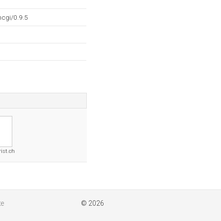
cgi/0.9.5
rist.ch
te
© 2026