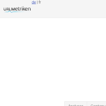
de
| fr