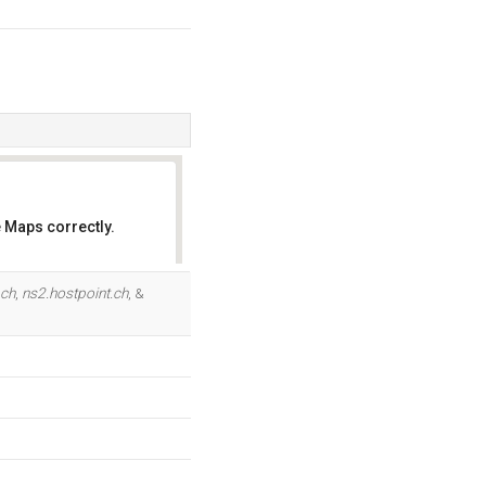
 Maps correctly.
OK
.ch
,
ns2.hostpoint.ch
, &