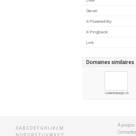
Date:
Server:
X-Powered-By:
X-Pingback:
Link:
Domaines similaires
isabelleboegli.ch
À propos
0
A
B
C
D
E
F
G
H
I
J
K
L
M
Contacte
N
O
P
Q
R
S
T
U
V
W
X
Y
Z