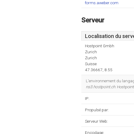
forms.aweber.com
Serveur
Localisation du serv
Hostpoint Gmbh
Zurich
Zurich
Suisse
47.36667, 8.55
L'environnement du langag
ns3.hostpoint.ch
. Hostpoin
IP:
Propulsé par:
Serveur Web:
Encodage: