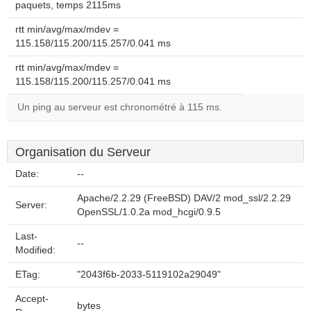
paquets, temps 2115ms
rtt min/avg/max/mdev =
115.158/115.200/115.257/0.041 ms
rtt min/avg/max/mdev =
115.158/115.200/115.257/0.041 ms
Un ping au serveur est chronométré à 115 ms.
Organisation du Serveur
Date:
--
Apache/2.2.29 (FreeBSD) DAV/2 mod_ssl/2.2.29
Server:
OpenSSL/1.0.2a mod_hcgi/0.9.5
Last-
--
Modified:
ETag:
"2043f6b-2033-5119102a29049"
Accept-
bytes