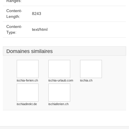
Ranges:
Content-
8243
Length:
Content-
text/html
Type:
Domaines similaires
ischia-ferien.ch
ischia-urlaub.com
ischia.ch
ischiadirekt.de
ischiaferien.ch