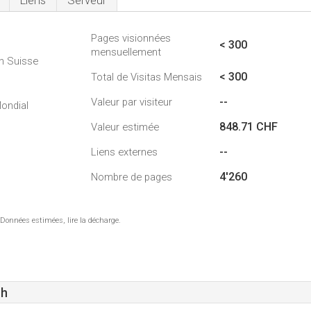
Liens
Serveur
Pages visionnées
1
< 300
mensuellement
n Suisse
< 300
Total de Visitas Mensais
--
Valeur par visiteur
ondial
848.71 CHF
Valeur estimée
--
Liens externes
4'260
Nombre de pages
 Données estimées, lire la décharge.
ch