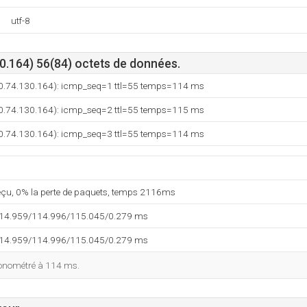
utf-8
0.164) 56(84) octets de données.
(80.74.130.164): icmp_seq=1 ttl=55 temps=114 ms
(80.74.130.164): icmp_seq=2 ttl=55 temps=115 ms
(80.74.130.164): icmp_seq=3 ttl=55 temps=114 ms
reçu, 0% la perte de paquets, temps 2116ms
114.959/114.996/115.045/0.279 ms
114.959/114.996/115.045/0.279 ms
ronométré à 114 ms.