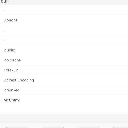
veur
--
Apache
--
--
public
no-cache
PleskLin
Accept-Encoding
chunked
text/html