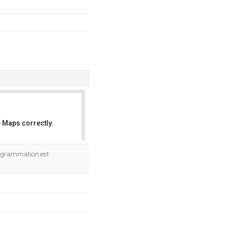
 Maps correctly.
OK
rogrammation est