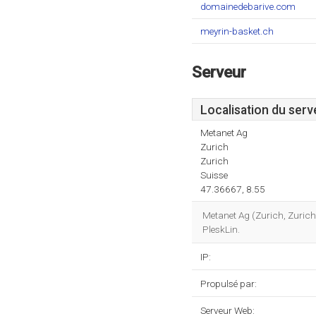
domainedebarive.com
meyrin-basket.ch
Serveur
Localisation du serv
Metanet Ag
Zurich
Zurich
Suisse
47.36667, 8.55
Metanet Ag (Zurich, Zuric
PleskLin.
IP:
Propulsé par:
Serveur Web: