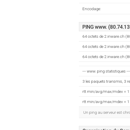
Encodage:
PING www. (80.74.13
64 octets de 2.inware.ch 
64 octets de 2.inware.ch 
64 octets de 2.inware.ch 
--- www. ping statistiques ---
3 les paquets transmis, 3 
rtt min/avg/max/mdev = 
rtt min/avg/max/mdev = 
Un ping au serveur est ch