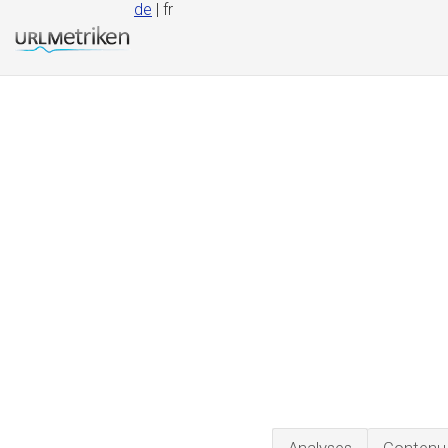
de
| fr