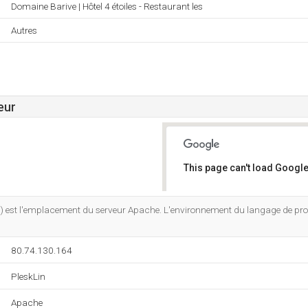
Domaine Barive | Hôtel 4 étoiles - Restaurant les
Autres
eur
This page can't load Google
Do you own this website?
h) est l'emplacement du serveur Apache. L'environnement du langage de p
80.74.130.164
PleskLin
Apache