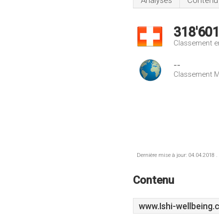
Analyses
Contenu
318'60
Classement e
--
Classement M
Dernière mise à jour: 04.04.2018 .
Contenu
www.Ishi-wellbeing.