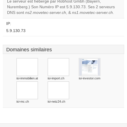
Le serveur est hébergé par Robhost Gmbh (Bayern,
Nuremberg.) Son Numéro IP est 5.9.130.73. Ses 2 serveurs
Do you
OK
DNS sont
ns2.movetec-server.ch
, &
ns1.movetec-server.ch
own this
.
website?
IP:
5.9.130.73
Domaines similaires
isi-immobilien.at
isi-import.ch
isi-investor.com
isi-mc.ch
isi-netz24.ch