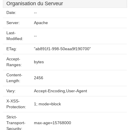
Organisation du Serveur
Date:
--
Server:
Apache
Last-
--
Modified:
ETag:
"ab891f1-998-50eaa9f190700"
Accept-
bytes
Ranges:
Content-
2456
Length:
Vary:
Accept-Encoding,User-Agent
X-XSS-
1; mode=block
Protection:
Strict-
Transport-
max-age=15768000
Security: