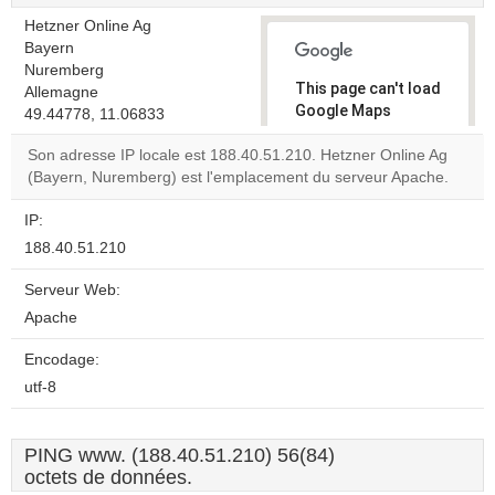
Hetzner Online Ag
Bayern
Nuremberg
This page can't load
Allemagne
Google Maps
49.44778, 11.06833
correctly.
Son adresse IP locale est 188.40.51.210. Hetzner Online Ag
(Bayern, Nuremberg) est l'emplacement du serveur Apache.
Do you
OK
own this
website?
IP:
188.40.51.210
Serveur Web:
Apache
Encodage:
utf-8
PING www. (188.40.51.210) 56(84)
octets de données.