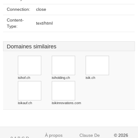
Connection:
close
Content-
text/html
Type:
Domaines similaires
isihof.ch
isiholding.ch
isik.ch
isikauf.ch
isikinnovations.com
À propos
Clause De
© 2026