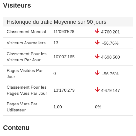
Visiteurs
Historique du trafic Moyenne sur 90 jours
Classement Mondial
11'093'528
4'760'201
Visiteurs Journaliers
13
-56.76%
Classement Pour les
10'002'165
4'698'500
Visiteurs Par Jour
Pages Visitées Par
0
-56.76%
Jour
Classement Pour les
13'170'279
4'679'147
Pages Vues Par Jour
Pages Vues Par
1.00
0%
Utilisateur
Contenu