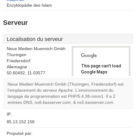
Enzyklopädie des Islam
Serveur
Localisation du serveur
Neue Medien Muennich Gmbh
Thuringen
Friedersdorf
This page can't load
Allemagne
Google Maps
50.60492, 11.03577
correctly.
Neue Medien Muennich Gmbh (Thuringen, Friedersdorf) est
l'emplacement du serveur Apache. L'environnement du
Do you
OK
langage de programmation est PHP/5.4.38-nmm1. Il a 2
own this
website?
entrées DNS,
ns6.kasserver.com
, &
ns5.kasserver.com
.
IP:
85.13.152.156
Propulsé par: