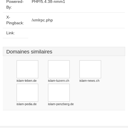
Powered-
PHP/5.4.38-nmm1
By:
X-
/xmlrpc.php
Pingback:
Link:
Domaines similaires
islam-leben.de
islam-luzern.ch
islam-news.ch
islam-pedia.de
islam-penzberg.de