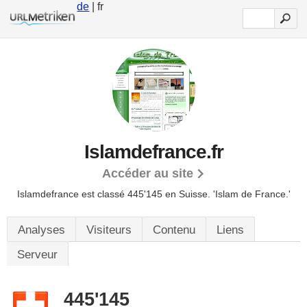
de
| fr
Islamdefrance.fr
Accéder au site
Islamdefrance est classé 445'145 en Suisse.
'Islam de France.'
Analyses
Visiteurs
Contenu
Liens
Serveur
445'145