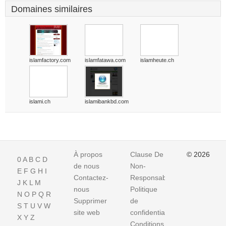
Domaines similaires
islamfactory.com
islamfatawa.com
islamheute.ch
islami.ch
islamibankbd.com
À propos
Clause De
© 2026
0
A
B
C
D
de nous
Non-
E
F
G
H
I
Contactez-
Responsabilite
J
K
L
M
nous
Politique
N
O
P
Q
R
Supprimer
de
S
T
U
V
W
site web
confidentialité
X
Y
Z
Conditions