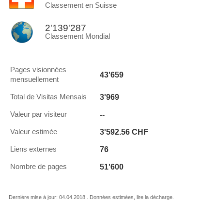
Classement en Suisse
2'139'287
Classement Mondial
Pages visionnées
43'659
mensuellement
3'969
Total de Visitas Mensais
--
Valeur par visiteur
3'592.56 CHF
Valeur estimée
76
Liens externes
51'600
Nombre de pages
Dernière mise à jour: 04.04.2018 . Données estimées, lire la décharge.