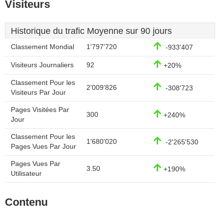
Visiteurs
Historique du trafic Moyenne sur 90 jours
Classement Mondial
1'797'720
-933'407
Visiteurs Journaliers
92
+20%
Classement Pour les
2'009'826
-308'723
Visiteurs Par Jour
Pages Visitées Par
300
+240%
Jour
Classement Pour les
1'680'020
-2'265'530
Pages Vues Par Jour
Pages Vues Par
3.50
+190%
Utilisateur
Contenu