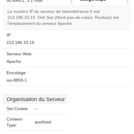
50.69421, 3.17456
correctly.
Le numéro IP du serveur de Islamdefrance.fr est
213.186.33.19. Ovh Sas (Nord-pas-de-calais, Roubaix) est
Do you
OK
l'emplacement du serveur Apache.
own this
website?
IP:
213.186.33.19
Serveur Web:
Apache
Encodage:
iso-8859-1
Organisation du Serveur
Set-Cookie:
--
Content-
text/html
Type: