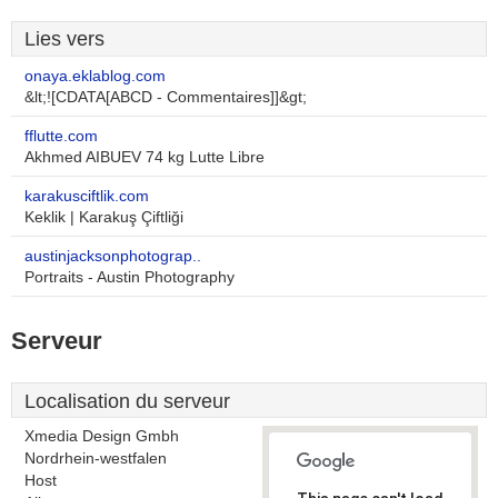
Lies vers
onaya.eklablog.com
&lt;![CDATA[ABCD - Commentaires]]&gt;
fflutte.com
Akhmed AIBUEV 74 kg Lutte Libre
karakusciftlik.com
Keklik | Karakuş Çiftliği
austinjacksonphotograp..
Portraits - Austin Photography
Serveur
Localisation du serveur
Xmedia Design Gmbh
Nordrhein-westfalen
Host