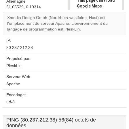
This page can't load
Allemagne
Google Maps
51.65529, 6.19314
correctly.
Xmedia Design Gmbh (Nordrhein-westfalen, Host) est
l'emplacement du serveur Apache. L'environnement du
Do you
OK
langage de programmation est PleskLin.
own this
website?
IP:
80.237.212.38
Propulsé par:
PleskLin
Serveur Web:
Apache
Encodage:
utf-8
PING (80.237.212.38) 56(84) octets de
données.