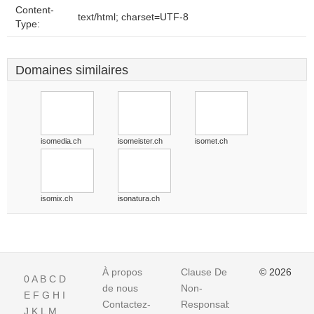
Content-
text/html; charset=UTF-8
Type:
Domaines similaires
isomedia.ch
isomeister.ch
isomet.ch
isomix.ch
isonatura.ch
À propos
Clause De
© 2026
0
A
B
C
D
de nous
Non-
E
F
G
H
I
Contactez-
Responsabilite
J
K
L
M