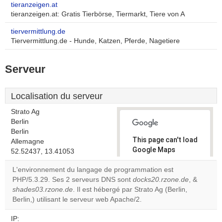
tieranzeigen.at
tieranzeigen.at: Gratis Tierbörse, Tiermarkt, Tiere von A
tiervermittlung.de
Tiervermittlung.de - Hunde, Katzen, Pferde, Nagetiere
Serveur
Localisation du serveur
Strato Ag
Berlin
Berlin
This page can't load
Allemagne
Google Maps
52.52437, 13.41053
correctly.
L'environnement du langage de programmation est
PHP/5.3.29. Ses 2 serveurs DNS sont
docks20.rzone.de
, &
Do you
OK
shades03.rzone.de
. Il est hébergé par Strato Ag (Berlin,
own this
website?
Berlin,) utilisant le serveur web Apache/2.
IP: