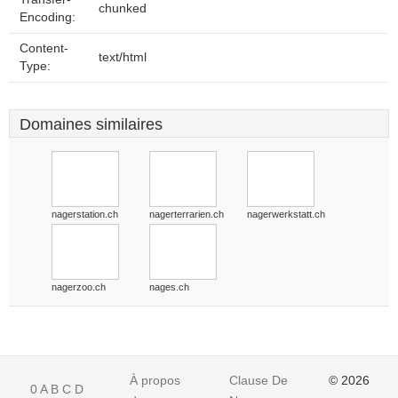
chunked
Encoding:
Content-
text/html
Type:
Domaines similaires
nagerstation.ch
nagerterrarien.ch
nagerwerkstatt.ch
nagerzoo.ch
nages.ch
À propos
Clause De
© 2026
0
A
B
C
D