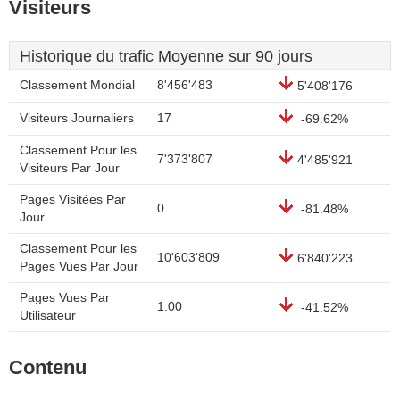
Visiteurs
Historique du trafic Moyenne sur 90 jours
Classement Mondial
8'456'483
5'408'176
Visiteurs Journaliers
17
-69.62%
Classement Pour les
7'373'807
4'485'921
Visiteurs Par Jour
Pages Visitées Par
0
-81.48%
Jour
Classement Pour les
10'603'809
6'840'223
Pages Vues Par Jour
Pages Vues Par
1.00
-41.52%
Utilisateur
Contenu