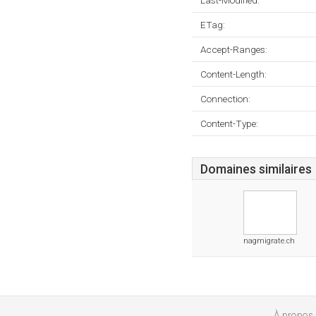
Last-Modified:
ETag:
Accept-Ranges:
Content-Length:
Connection:
Content-Type:
Domaines similaires
nagmigrate.ch
À propos