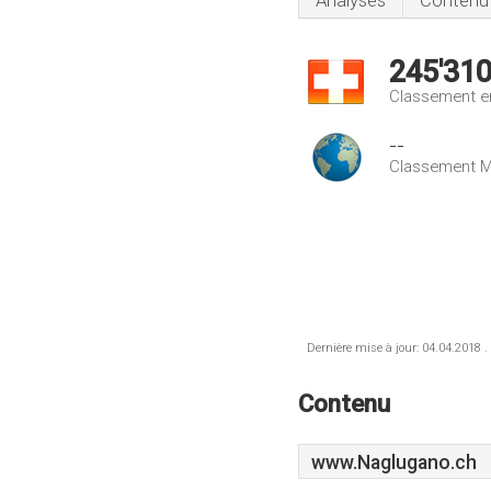
Analyses
Contenu
245'31
Classement e
--
Classement M
Dernière mise à jour: 04.04.2018 .
Contenu
www.Naglugano.ch