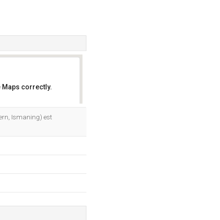
 Maps correctly.
OK
rn, Ismaning) est