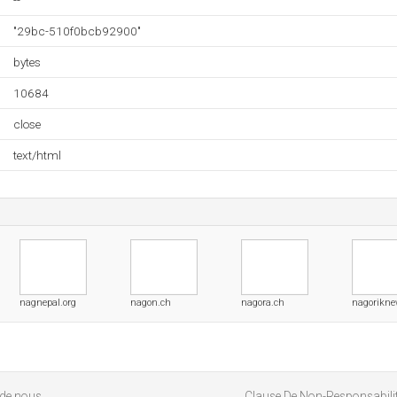
--
"29bc-510f0bcb92900"
bytes
10684
close
text/html
nagnepal.org
nagon.ch
nagora.ch
nagorikne
 de nous
Clause De Non-Responsabili