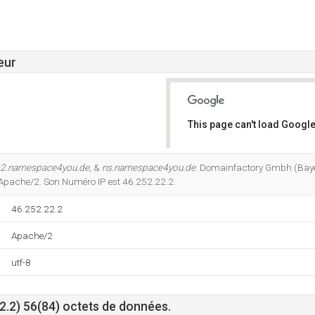
eur
This page can't load Google
Do you own this website?
s2.namespace4you.de
, &
ns.namespace4you.de
. Domainfactory Gmbh (Baye
Apache/2. Son Numéro IP est 46.252.22.2.
46.252.22.2
Apache/2
utf-8
2.2) 56(84) octets de données.