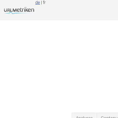
de
| fr