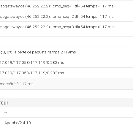
ispgateway.de (46.252.22.2): icmp_seq=1 ttl=54 temps=117 ms
ispgateway.de (46.252.22.2): icmp_seq=2 ttl=54 temps=117 ms
ispgateway.de (46.252.22.2): icmp_seq=3 ttl=54 temps=117 ms
reçu, 0% la perte de paquets, temps 2119ms
117.019/117.058/117.119/0.282 ms
117.019/117.058/117.119/0.282 ms
ronométré à 117 ms.
veur
--
Apache/2.4.10