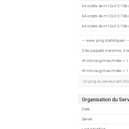
64 octets de m12s3-2-7db.
64 octets de m12s3-2-7db.
64 octets de m12s3-2-7db.
--- www. ping statistiques ---
3 les paquets transmis, 3 
rtt min/avg/max/mdev = 
rtt min/avg/max/mdev = 
Un ping au serveur est ch
Organisation du Ser
Date:
Server: