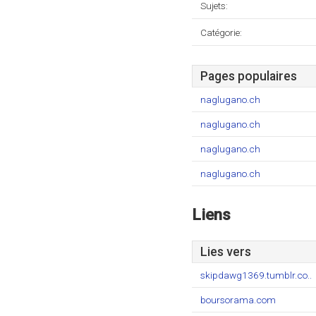
Sujets:
Catégorie:
Pages populaires
naglugano.ch
naglugano.ch
naglugano.ch
naglugano.ch
Liens
Lies vers
skipdawg1369.tumblr.co..
boursorama.com