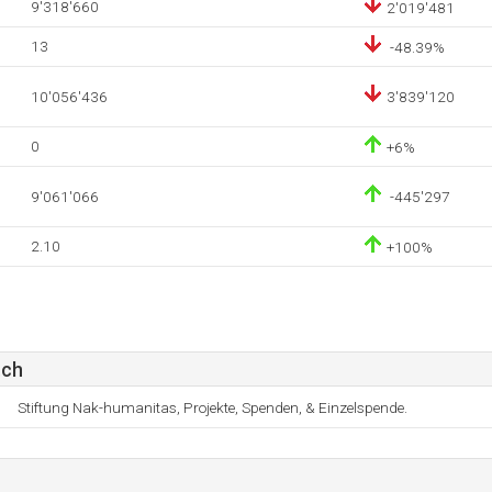
9'318'660
2'019'481
13
-48.39%
10'056'436
3'839'120
0
+6%
9'061'066
-445'297
2.10
+100%
.ch
Stiftung Nak-humanitas, Projekte, Spenden, & Einzelspende.