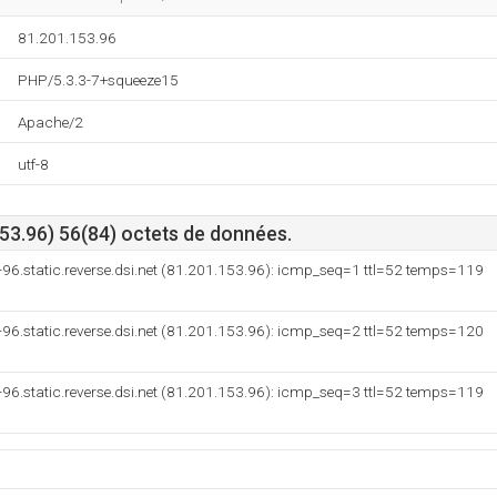
81.201.153.96
PHP/5.3.3-7+squeeze15
Apache/2
utf-8
53.96) 56(84) octets de données.
-96.static.reverse.dsi.net (81.201.153.96): icmp_seq=1 ttl=52 temps=119
-96.static.reverse.dsi.net (81.201.153.96): icmp_seq=2 ttl=52 temps=120
-96.static.reverse.dsi.net (81.201.153.96): icmp_seq=3 ttl=52 temps=119