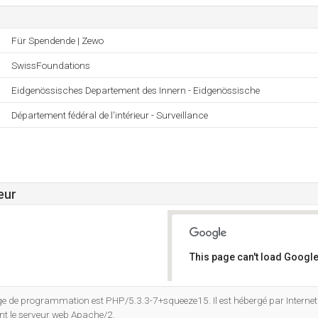
Für Spendende | Zewo
SwissFoundations
Eidgenössisches Departement des Innern - Eidgenössische
Département fédéral de l'intérieur - Surveillance
eur
This page can't load Google
Do you own this website?
 de programmation est PHP/5.3.3-7+squeeze15. Il est hébergé par Internet 
ant le serveur web Apache/2.