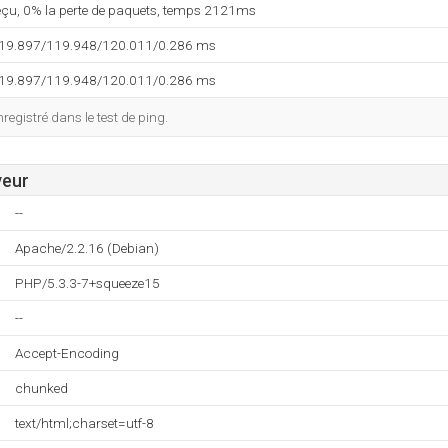
reçu, 0% la perte de paquets, temps 2121ms
119.897/119.948/120.011/0.286 ms
119.897/119.948/120.011/0.286 ms
egistré dans le test de ping.
veur
--
Apache/2.2.16 (Debian)
PHP/5.3.3-7+squeeze15
--
Accept-Encoding
chunked
text/html;charset=utf-8