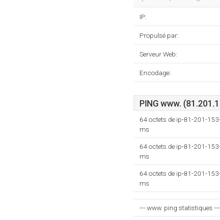
IP:
Propulsé par:
Serveur Web:
Encodage:
PING www. (81.201.1
64 octets de ip-81-201-153
ms
64 octets de ip-81-201-153
ms
64 octets de ip-81-201-153
ms
--- www. ping statistiques ---