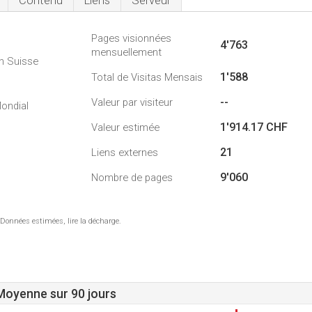
Contenu
Liens
Serveur
Pages visionnées
4'763
mensuellement
n Suisse
1'588
Total de Visitas Mensais
5
--
Valeur par visiteur
ondial
1'914.17 CHF
Valeur estimée
21
Liens externes
9'060
Nombre de pages
 Données estimées, lire la décharge.
 Moyenne sur 90 jours