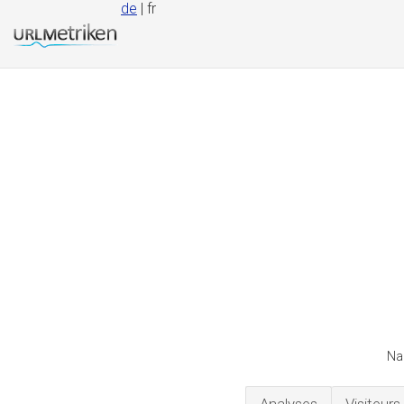
de
| fr
Na