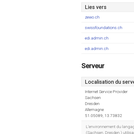
Lies vers
zewo.ch
swissfoundations.ch
edi.admin.ch
edi.admin.ch
Serveur
Localisation du serv
Internet Service Provider
Sachsen
Dresden
Allemagne
51.05089, 13.73832
L'environnement du langage
(Sachsen, Dresden,) utilis