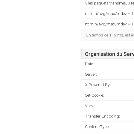
3 les paquets transmis, 3 
rtt min/avg/max/mdev = 
rtt min/avg/max/mdev = 
Un temps de 119 ms, est enr
Organisation du Ser
Date:
Server:
X-Powered-By:
Set-Cookie:
Vary:
Transfer-Encoding:
Content-Type: