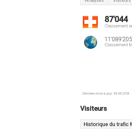
Analyses
Visiteurs
87'044
Classement e
11'089'20
Classement M
Dernière mise à jour: 04.04.2018 .
Visiteurs
Historique du trafic