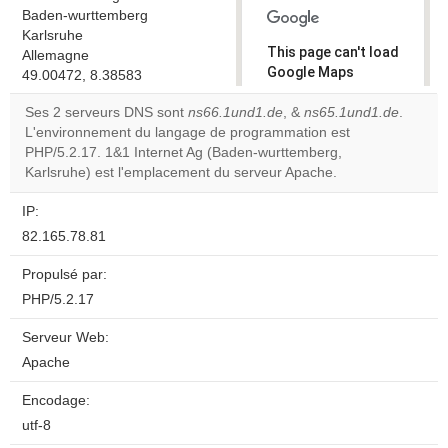
Baden-wurttemberg
Karlsruhe
This page can't load
Allemagne
Google Maps
49.00472, 8.38583
correctly.
Ses 2 serveurs DNS sont
ns66.1und1.de
, &
ns65.1und1.de
.
L'environnement du langage de programmation est
Do you
OK
PHP/5.2.17. 1&1 Internet Ag (Baden-wurttemberg,
own this
website?
Karlsruhe) est l'emplacement du serveur Apache.
IP:
82.165.78.81
Propulsé par:
PHP/5.2.17
Serveur Web:
Apache
Encodage:
utf-8