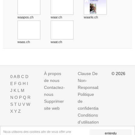
waapos.ch
waar.ch
waarle.ch
waas.ch
waat.ch
À propos
Clause De
© 2026
0
A
B
C
D
de nous
Non-
E
F
G
H
I
Contactez-
Responsabilite
J
K
L
M
nous
Politique
N
O
P
Q
R
Supprimer
de
S
T
U
V
W
site web
confidentialité
X
Y
Z
Conditions
d'utilisation
Impressum
Nous utilisons des cookies afin de vous offrir une
entendu