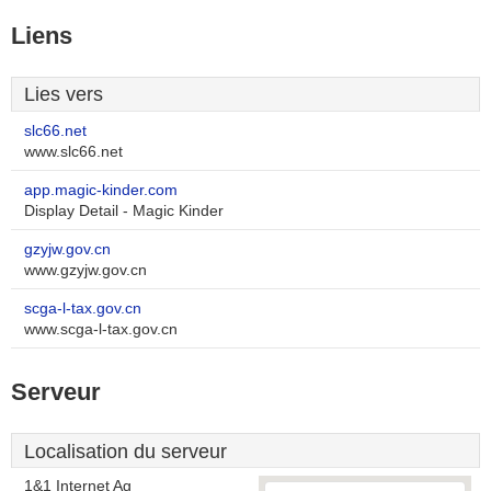
Liens
Lies vers
slc66.net
www.slc66.net
app.magic-kinder.com
Display Detail - Magic Kinder
gzyjw.gov.cn
www.gzyjw.gov.cn
scga-l-tax.gov.cn
www.scga-l-tax.gov.cn
Serveur
Localisation du serveur
1&1 Internet Ag