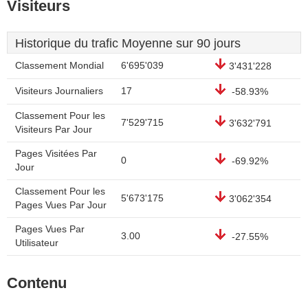
Visiteurs
Historique du trafic Moyenne sur 90 jours
Classement Mondial
6'695'039
3'431'228
Visiteurs Journaliers
17
-58.93%
Classement Pour les
7'529'715
3'632'791
Visiteurs Par Jour
Pages Visitées Par
0
-69.92%
Jour
Classement Pour les
5'673'175
3'062'354
Pages Vues Par Jour
Pages Vues Par
3.00
-27.55%
Utilisateur
Contenu