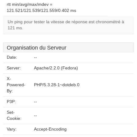
rtt min/avg/max/mdev =
121.521/121.539/121.559/0.402 ms
Un ping pour tester la vitesse de réponse est chronométré à
121 ms.
Organisation du Serveur
Date:
--
Server:
Apache/2.2.0 (Fedora)
X-
Powered-
PHP/5.3.28-1~dotdeb.0
By:
P3P:
--
Set-
--
Cookie:
Vary:
Accept-Encoding