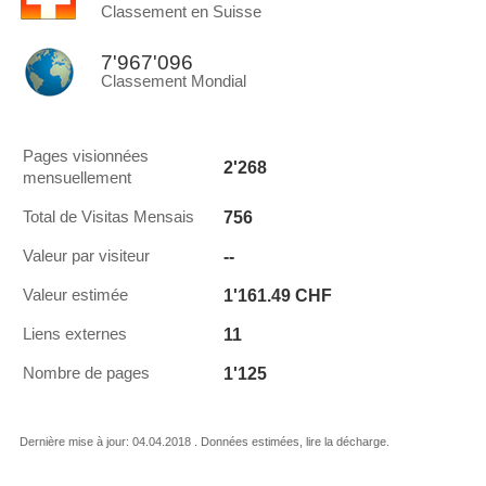
Classement en Suisse
7'967'096
Classement Mondial
Pages visionnées
2'268
mensuellement
756
Total de Visitas Mensais
--
Valeur par visiteur
1'161.49 CHF
Valeur estimée
11
Liens externes
1'125
Nombre de pages
Dernière mise à jour: 04.04.2018 . Données estimées, lire la décharge.