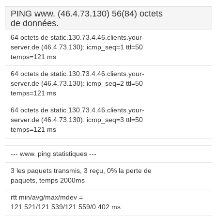
PING www. (46.4.73.130) 56(84) octets
de données.
64 octets de static.130.73.4.46.clients.your-
server.de (46.4.73.130): icmp_seq=1 ttl=50
temps=121 ms
64 octets de static.130.73.4.46.clients.your-
server.de (46.4.73.130): icmp_seq=2 ttl=50
temps=121 ms
64 octets de static.130.73.4.46.clients.your-
server.de (46.4.73.130): icmp_seq=3 ttl=50
temps=121 ms
--- www. ping statistiques ---
3 les paquets transmis, 3 reçu, 0% la perte de
paquets, temps 2000ms
rtt min/avg/max/mdev =
121.521/121.539/121.559/0.402 ms