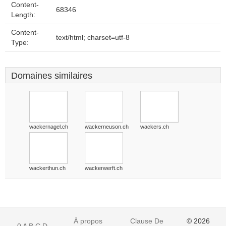
Content-
68346
Length:
Content-
text/html; charset=utf-8
Type:
Domaines similaires
wackernagel.ch
wackerneuson.ch
wackers.ch
wackerthun.ch
wackerwerft.ch
À propos
Clause De
© 2026