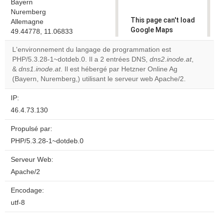
Bayern
Nuremberg
This page can't load
Allemagne
Google Maps
49.44778, 11.06833
correctly.
L'environnement du langage de programmation est
PHP/5.3.28-1~dotdeb.0. Il a 2 entrées DNS,
dns2.inode.at
,
Do you
OK
&
dns1.inode.at
. Il est hébergé par Hetzner Online Ag
own this
website?
(Bayern, Nuremberg,) utilisant le serveur web Apache/2.
IP:
46.4.73.130
Propulsé par:
PHP/5.3.28-1~dotdeb.0
Serveur Web:
Apache/2
Encodage:
utf-8