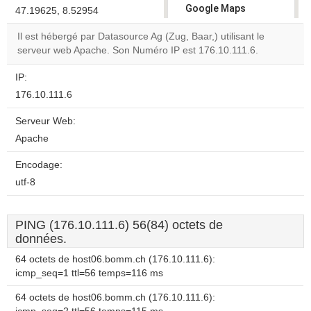
Google Maps
47.19625, 8.52954
correctly.
Il est hébergé par Datasource Ag (Zug, Baar,) utilisant le
serveur web Apache. Son Numéro IP est 176.10.111.6.
Do you
OK
own this
website?
IP:
176.10.111.6
Serveur Web:
Apache
Encodage:
utf-8
PING (176.10.111.6) 56(84) octets de
données.
64 octets de host06.bomm.ch (176.10.111.6):
icmp_seq=1 ttl=56 temps=116 ms
64 octets de host06.bomm.ch (176.10.111.6):