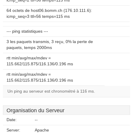
icmp_seq=2 ttl=56 temps=115 ms
64 octets de host06.bomm.ch (176.10.111.6):
icmp_seq=3 ttl=56 temps=115 ms
--- ping statistiques ---
3 les paquets transmis, 3 reçu, 0% la perte de
paquets, temps 2000ms
rtt min/avg/max/mdev =
115.662/115.875/116.136/0.196 ms
rtt min/avg/max/mdev =
115.662/115.875/116.136/0.196 ms
Un ping au serveur est chronométré à 116 ms.
Organisation du Serveur
Date:
--
Server:
Apache