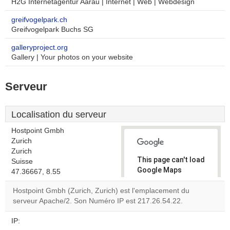
H2G Internetagentur Aarau | Internet | Web | Webdesign
greifvogelpark.ch
Greifvogelpark Buchs SG
galleryproject.org
Gallery | Your photos on your website
Serveur
Localisation du serveur
Hostpoint Gmbh
Zurich
Zurich
This page can't load
Suisse
Google Maps
47.36667, 8.55
correctly.
Hostpoint Gmbh (Zurich, Zurich) est l'emplacement du
serveur Apache/2. Son Numéro IP est 217.26.54.22.
Do you
OK
own this
website?
IP: