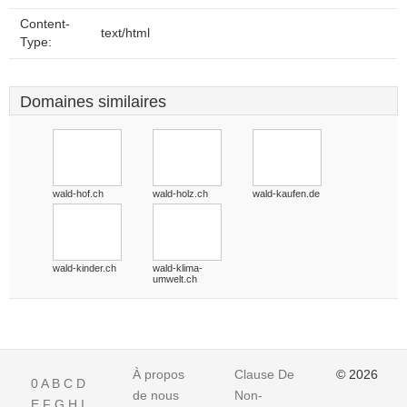
Content-
text/html
Type:
Domaines similaires
wald-hof.ch
wald-holz.ch
wald-kaufen.de
wald-kinder.ch
wald-klima-
umwelt.ch
À propos
Clause De
© 2026
0
A
B
C
D
de nous
Non-
E
F
G
H
I