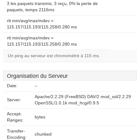
3 les paquets transmis, 3 reçu, 0% la perte de
paquets, temps 2116ms
rtt min/avg/max/mdev =
115.157/115.193/115.258/0.280 ms
rtt min/avg/max/mdev =
115.157/115.193/115.258/0.280 ms
Un ping au serveur est chronométré à 115 ms.
Organisation du Serveur
Date:
--
Apache/2.2.29 (FreeBSD) DAV/2 mod_ssl/2.2.29
Server:
OpenSSL/1.0.1k mod_hcgi/0.9.5
Accept-
bytes
Ranges:
Transfer-
chunked
Encoding: