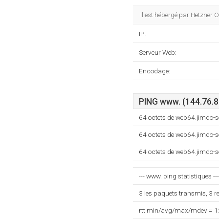
Il est hébergé par Hetzner 
IP:
Serveur Web:
Encodage:
PING www. (144.76.8
64 octets de web64.jimdo-
64 octets de web64.jimdo-
64 octets de web64.jimdo-
--- www. ping statistiques ---
3 les paquets transmis, 3 
rtt min/avg/max/mdev = 