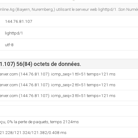
Do you own this website?
Online Ag (Bayern, Nuremberg,) utilisant le serveur web lighttpd/1. Son Numé
144.76.81.107
lighttpd/1
utf-8
1.107) 56(84) octets de données.
server.com (144.76.81.107): icmp_seq=1 ttl=51 temps=121 ms
server.com (144.76.81.107): icmp_seq=2 ttl=51 temps=121 ms
server.com (144.76.81.107): icmp_seq=3 ttl=51 temps=121 ms
reçu, 0% la perte de paquets, temps 2124ms
121.228/121.324/121.382/0.408 ms