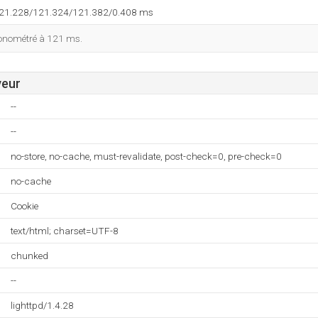
121.228/121.324/121.382/0.408 ms
ronométré à 121 ms.
veur
--
--
no-store, no-cache, must-revalidate, post-check=0, pre-check=0
no-cache
Cookie
text/html; charset=UTF-8
chunked
--
lighttpd/1.4.28