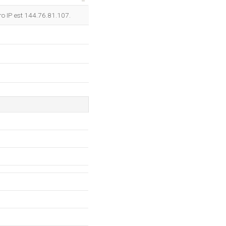
OK
ro IP est 144.76.81.107.