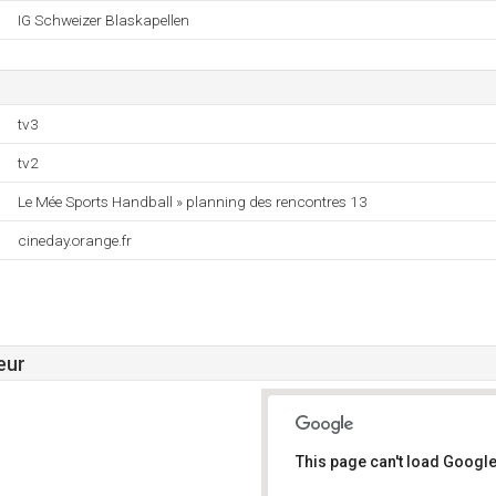
IG Schweizer Blaskapellen
tv3
tv2
Le Mée Sports Handball » planning des rencontres 13
cineday.orange.fr
eur
This page can't load Google