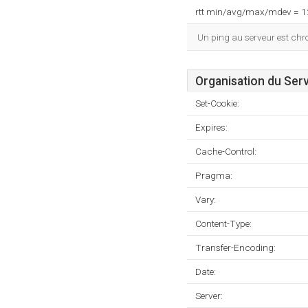
rtt min/avg/max/mdev = 
Un ping au serveur est ch
Organisation du Ser
Set-Cookie:
Expires:
Cache-Control:
Pragma:
Vary:
Content-Type:
Transfer-Encoding:
Date:
Server: