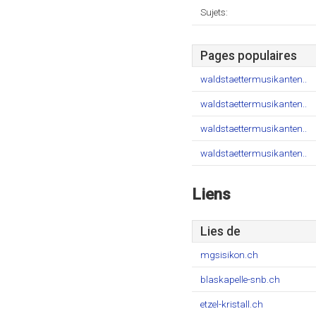
Sujets:
Pages populaires
waldstaettermusikanten..
waldstaettermusikanten..
waldstaettermusikanten..
waldstaettermusikanten..
Liens
Lies de
mgsisikon.ch
blaskapelle-snb.ch
etzel-kristall.ch