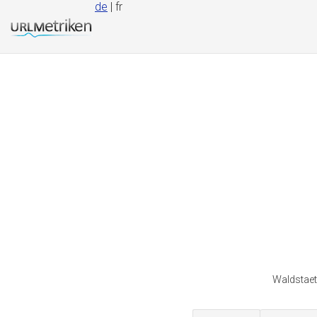
de
| fr
Waldstaet