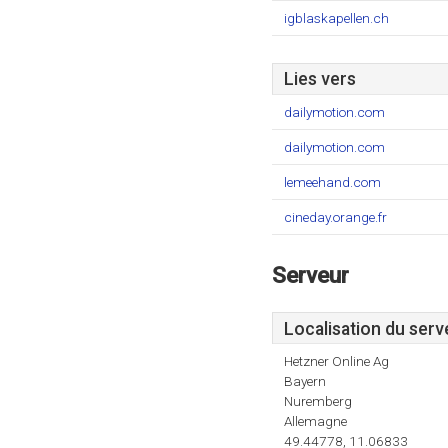
igblaskapellen.ch
Lies vers
dailymotion.com
dailymotion.com
lemeehand.com
cineday.orange.fr
Serveur
Localisation du serv
Hetzner Online Ag
Bayern
Nuremberg
Allemagne
49.44778, 11.06833